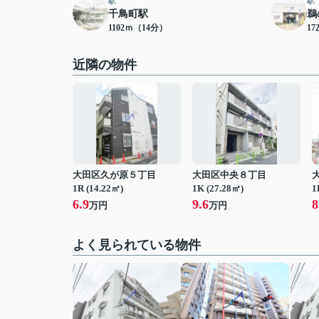
駅
駅
千鳥町駅
鵜
1102ｍ（14分）
17
近隣の物件
大田区久が原５丁目
大田区中央８丁目
1R (14.22㎡)
1K (27.28㎡)
1
6.9
9.6
8
万円
万円
よく見られている物件