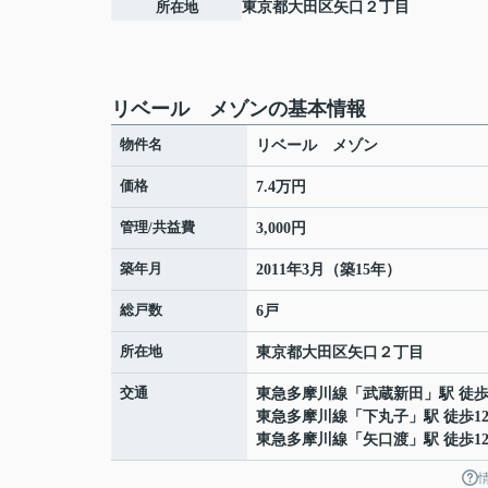
所在地
東京都
大田区
矢口
２丁目
リベール メゾンの基本情報
物件名
リベール メゾン
価格
7.4万円
管理/共益費
3,000円
築年月
2011年3月（築15年）
総戸数
6戸
所在地
東京都
大田区
矢口
２丁目
交通
東急多摩川線
「
武蔵新田
」駅 徒歩
東急多摩川線
「
下丸子
」駅 徒歩1
東急多摩川線
「
矢口渡
」駅 徒歩1