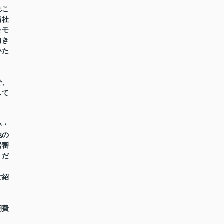
れこ
当社
をモ
向き
いた
で、
して
い・
他の
居審
くだ
ご紹
期費