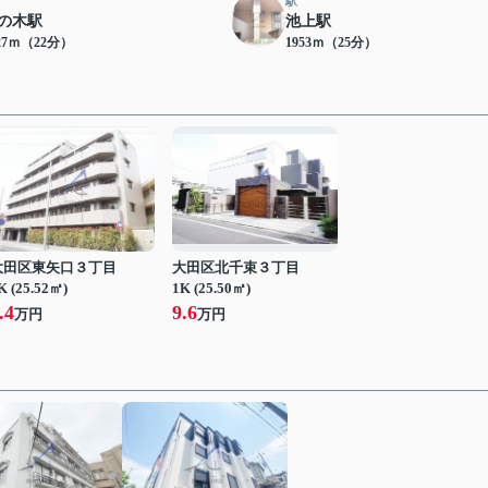
駅
の木駅
池上駅
27ｍ（22分）
1953ｍ（25分）
大田区東矢口３丁目
大田区北千束３丁目
K (25.52㎡)
1K (25.50㎡)
.4
9.6
万円
万円