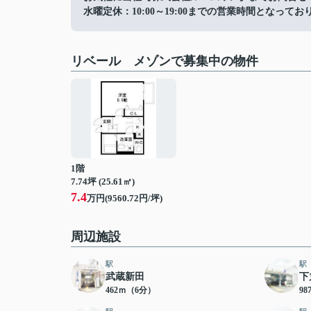
水曜定休：10:00～19:00までの営業時間となってお
リベール メゾンで募集中の物件
1階
7.74坪 (25.61㎡)
7.4
万円(9560.72円/坪)
周辺施設
駅
駅
武蔵新田
下
462ｍ（6分）
9