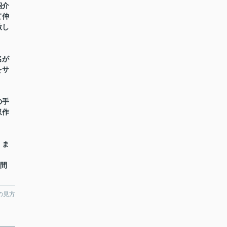
紹介
て仲
致し
名が
をサ
の手
収作
】ま
時間
の見方