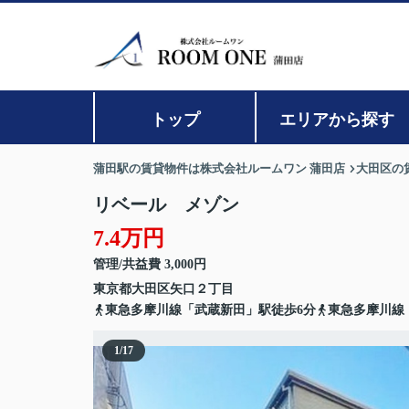
トップ
エリアから探す
蒲田駅の賃貸物件は株式会社ルームワン 蒲田店
大田区の
リベール メゾン
7.4万円
管理/共益費 3,000円
東京都
大田区
矢口
２丁目
東急多摩川線「武蔵新田」駅徒歩6分
東急多摩川線
1
/
17