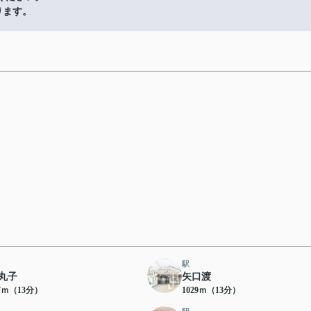
ります。
駅
丸子
矢口渡
87ｍ（13分）
1029ｍ（13分）