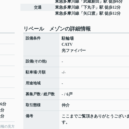
東急多摩川線
「
武蔵新田
」駅 徒歩6分
交通
東急多摩川線
「
下丸子
」駅 徒歩12分
東急多摩川線
「
矢口渡
」駅 徒歩12分
リベール メゾンの詳細情報
設備条件
駐輪場
CATV
光ファイバー
設備(その他)
-
駐車場/月額
-/-
用途地域
-
募集戸数 / 総戸数
- / 6戸
6分
取引態様
仲介
2分
備考
2分
ここまでご覧頂きありがとうござい
す。
情報の見方