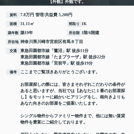
【外観】外観です。
7.8万円 管理/共益費 5,200円
賃料
31.11㎡
1K
面積
間取り
築19年
1階/6階建
築年数
所在階
神奈川県
川崎市宮前区
有馬
８丁目
所在地
東急田園都市線
「
鷺沼
」駅 徒歩11分
交通
東急田園都市線
「
たまプラーザ
」駅 徒歩22分
東急田園都市線
「
宮前平
」駅 徒歩19分
ここまでご覧頂きありがとうございます。
備考
お部屋探しの際には、皆さまそれぞれこだわりの条件が
あると思いますが、当社では【あなたに１番のお部屋探
し】をモットーに細かいヒアリングをし、南向きよりも
あなた向きのお部屋をご提案いたします。
シングル物件からファミリー物件まで、他には無い賃貸
物件を豊富にご紹介しております。