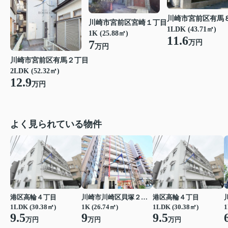
川崎市宮前区有馬
川崎市宮前区宮崎１丁目
1LDK (43.71㎡)
1K (25.88㎡)
11.6
7
万円
万円
川崎市宮前区有馬２丁目
2LDK (52.32㎡)
12.9
万円
よく見られている物件
港区高輪４丁目
川崎市川崎区貝塚２丁目
港区高輪４丁目
1LDK (30.38㎡)
1K (26.74㎡)
1LDK (30.38㎡)
1
9.5
9
9.5
万円
万円
万円