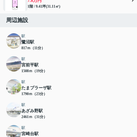
7.8万円
1階 / 9.41坪(31.11㎡)
周辺施設
駅
鷺沼駅
817ｍ（11分）
駅
宮前平駅
1508ｍ（19分）
駅
たまプラーザ駅
1790ｍ（23分）
駅
あざみ野駅
2461ｍ（31分）
駅
宮崎台駅