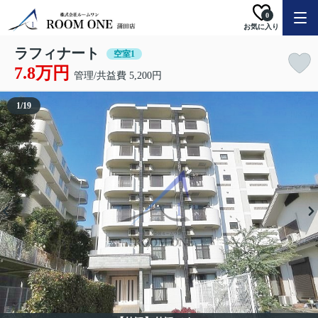
0
お気に入り
ラフィナート
空室1
7.8万円
管理/共益費 5,200円
1
/
19