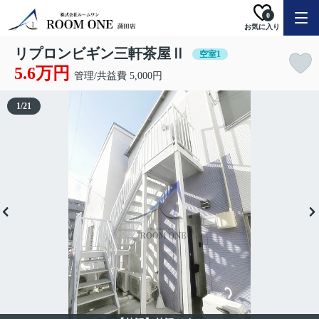
0
お気に入り
リプロンビギン三軒茶屋Ⅱ
空室1
5.6万円
管理/共益費 5,000円
1
/
21