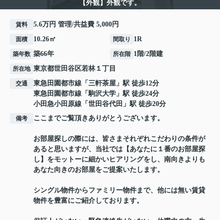
【外観】外観です。
5.6万円 管理/共益費 5,000円
賃料
10.26㎡
1R
面積
間取り
築66年
1階/2階建
築年数
所在階
東京都
世田谷区
若林
１丁目
所在地
東急田園都市線
「
三軒茶屋
」駅 徒歩12分
交通
東急田園都市線
「
駒沢大学
」駅 徒歩24分
小田急小田原線
「
世田谷代田
」駅 徒歩20分
ここまでご覧頂きありがとうございます。
備考
お部屋探しの際には、皆さまそれぞれこだわりの条件が
あると思いますが、当社では【あなたに１番のお部屋探
し】をモットーに細かいヒアリングをし、南向きよりも
あなた向きのお部屋をご提案いたします。
シングル物件からファミリー物件まで、他には無い賃貸
物件を豊富にご紹介しております。