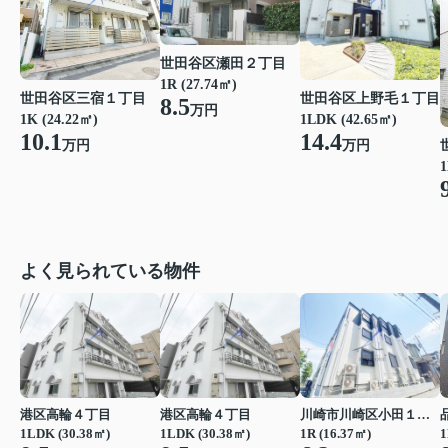
世田谷区瀬田２丁目
1R (27.74㎡)
世田谷区三宿１丁目
世田谷区上野毛１丁目
8.5
万円
1K (24.22㎡)
1LDK (42.65㎡)
10.1
14.4
万円
万円
1
よく見られている物件
港区高輪４丁目
港区高輪４丁目
川崎市川崎区小田１丁目
1LDK (30.38㎡)
1LDK (30.38㎡)
1R (16.37㎡)
1