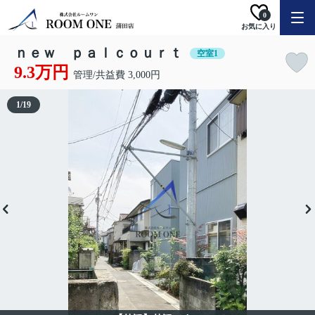
0
お気に入り
ｎｅｗ ｐａｌｃｏｕｒｔ
空室1
9.3万円
管理/共益費 3,000円
1
/
19