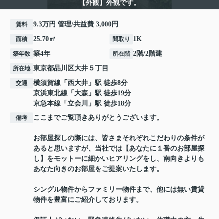
【外観】外観です。
9.3万円 管理/共益費 3,000円
賃料
25.70㎡
1K
面積
間取り
築4年
2階/2階建
築年数
所在階
東京都
品川区
大井
５丁目
所在地
横須賀線
「
西大井
」駅 徒歩8分
交通
京浜東北線
「
大森
」駅 徒歩19分
京急本線
「
立会川
」駅 徒歩18分
ここまでご覧頂きありがとうございます。
備考
お部屋探しの際には、皆さまそれぞれこだわりの条件が
あると思いますが、当社では【あなたに１番のお部屋探
し】をモットーに細かいヒアリングをし、南向きよりも
あなた向きのお部屋をご提案いたします。
シングル物件からファミリー物件まで、他には無い賃貸
物件を豊富にご紹介しております。