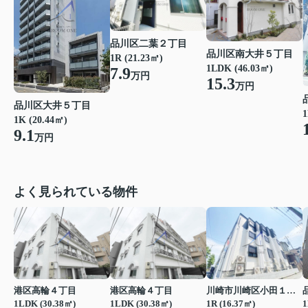
品川区二葉２丁目
品川区南大井５丁目
1R (21.23㎡)
1LDK (46.03㎡)
7.9
万円
15.3
万円
品川区大井５丁目
1
1K (20.44㎡)
9.1
万円
よく見られている物件
港区高輪４丁目
港区高輪４丁目
川崎市川崎区小田１丁目
1LDK (30.38㎡)
1LDK (30.38㎡)
1R (16.37㎡)
1