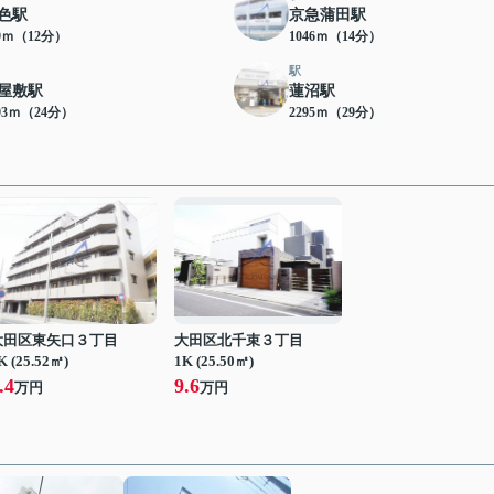
色駅
京急蒲田駅
59ｍ（12分）
1046ｍ（14分）
駅
屋敷駅
蓮沼駅
93ｍ（24分）
2295ｍ（29分）
大田区東矢口３丁目
大田区北千束３丁目
K (25.52㎡)
1K (25.50㎡)
.4
9.6
万円
万円