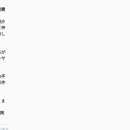
期費
紹介
て仲
致し
名が
をサ
の手
収作
】ま
時間
の見方