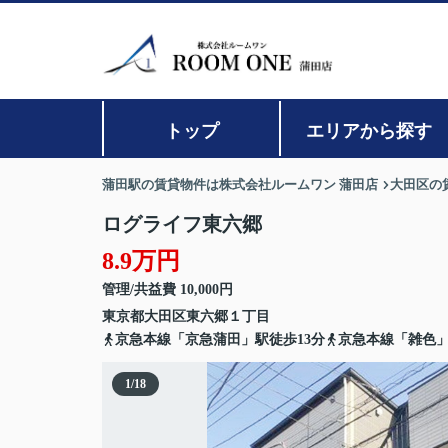
トップ
エリアから探す
蒲田駅の賃貸物件は株式会社ルームワン 蒲田店
大田区の
ログライフ東六郷
8.9万円
管理/共益費 10,000円
東京都
大田区
東六郷
１丁目
京急本線「京急蒲田」駅徒歩13分
京急本線「雑色」
1
/
18