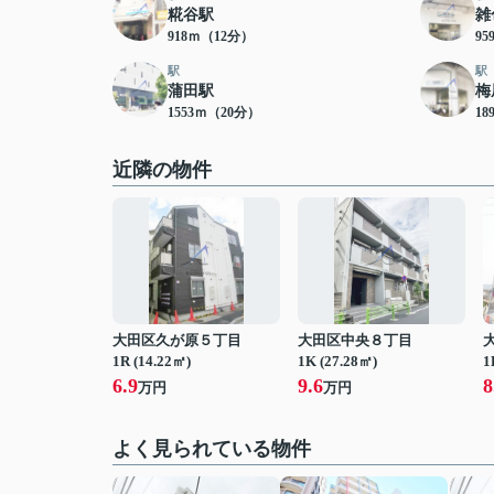
糀谷駅
雑
918ｍ（12分）
9
駅
駅
蒲田駅
梅
1553ｍ（20分）
18
近隣の物件
大田区久が原５丁目
大田区中央８丁目
1R (14.22㎡)
1K (27.28㎡)
1
6.9
9.6
8
万円
万円
よく見られている物件