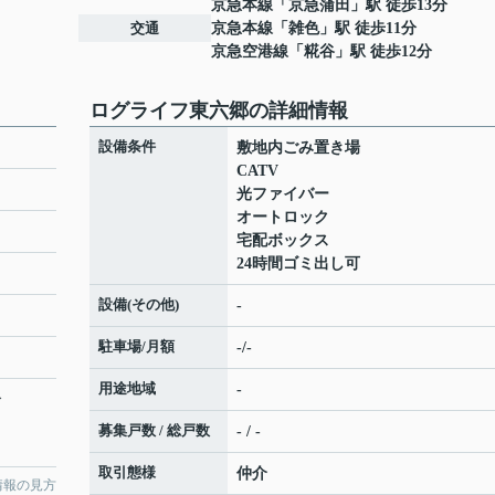
京急本線
「
京急蒲田
」駅 徒歩13分
交通
京急本線
「
雑色
」駅 徒歩11分
京急空港線
「
糀谷
」駅 徒歩12分
ログライフ東六郷の詳細情報
設備条件
敷地内ごみ置き場
CATV
光ファイバー
オートロック
宅配ボックス
24時間ゴミ出し可
設備(その他)
-
駐車場/月額
-/-
用途地域
-
分
募集戸数 / 総戸数
- / -
取引態様
仲介
情報の見方