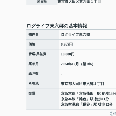
所在地
東京都
大田区
東六郷
１丁目
ログライフ東六郷の基本情報
物件名
ログライフ東六郷
価格
8.9万円
管理/共益費
10,000円
築年月
2024年12月（築1年）
総戸数
-
所在地
東京都
大田区
東六郷
１丁目
交通
京急本線
「
京急蒲田
」駅 徒歩13
京急本線
「
雑色
」駅 徒歩11分
京急空港線
「
糀谷
」駅 徒歩12分