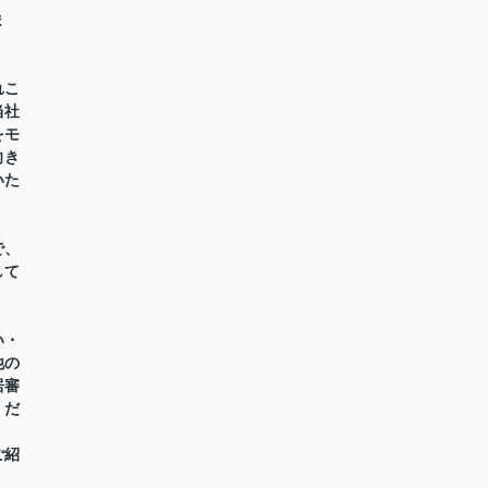
ま
れこ
当社
をモ
向き
いた
で、
して
い・
他の
居審
くだ
ご紹