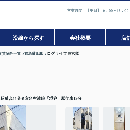
営業時間：【平日】10：00～18：0
沿線から探す
会社概要
店
賃貸物件一覧
京急蒲田駅
ログライフ東六郷
駅徒歩11分
京急空港線「糀谷」駅徒歩12分