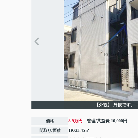
【外観】
外観です。
価格
8.9万円
管理/共益費
10,000円
間取り/面積
1K/23.45㎡