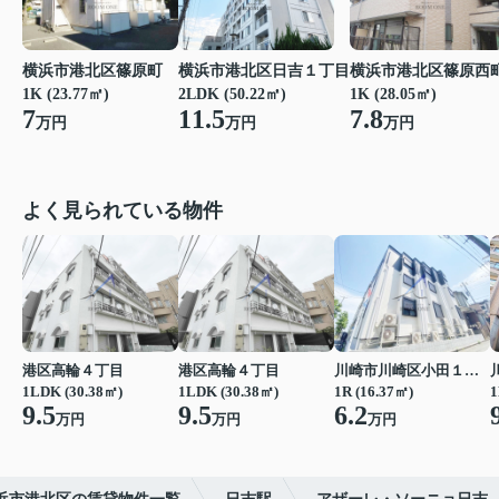
横浜市港北区篠原町
横浜市港北区日吉１丁目
横浜市港北区篠原西
1K (23.77㎡)
2LDK (50.22㎡)
1K (28.05㎡)
7
11.5
7.8
万円
万円
万円
よく見られている物件
港区高輪４丁目
港区高輪４丁目
川崎市川崎区小田１丁目
1LDK (30.38㎡)
1LDK (30.38㎡)
1R (16.37㎡)
1
9.5
9.5
6.2
万円
万円
万円