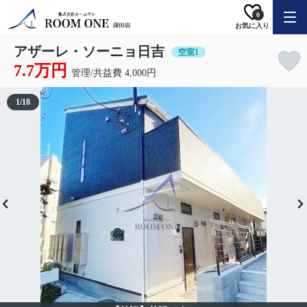
0
お気に入り
アザーレ・ソーニョ日吉
空室1
7.7万円
管理/共益費 4,000円
1
/
18