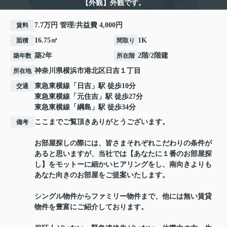
【外観】外観です。
7.7万円 管理/共益費 4,000円
賃料
16.75㎡
1K
面積
間取り
築2年
2階/2階建
築年数
所在階
神奈川県
横浜市港北区
日吉
１丁目
所在地
東急東横線
「
日吉
」駅 徒歩10分
交通
東急東横線
「
元住吉
」駅 徒歩27分
東急東横線
「
綱島
」駅 徒歩34分
ここまでご覧頂きありがとうございます。
備考
お部屋探しの際には、皆さまそれぞれこだわりの条件が
あると思いますが、当社では【あなたに１番のお部屋探
し】をモットーに細かいヒアリングをし、南向きよりも
あなた向きのお部屋をご提案いたします。
シングル物件からファミリー物件まで、他には無い賃貸
物件を豊富にご紹介しております。