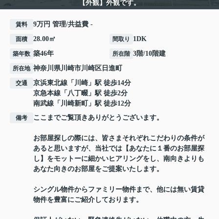
【外観】外観です。
9万円 管理/共益費 -
賃料
28.00㎡
1DK
面積
間取り
築46年
3階/10階建
築年数
所在階
神奈川県
川崎市川崎区
日進町
所在地
京浜東北線
「
川崎
」駅 徒歩14分
交通
京急本線
「
八丁畷
」駅 徒歩2分
南武線
「
川崎新町
」駅 徒歩12分
ここまでご覧頂きありがとうございます。
備考
お部屋探しの際には、皆さまそれぞれこだわりの条件が
あると思いますが、当社では【あなたに１番のお部屋探
し】をモットーに細かいヒアリングをし、南向きよりも
あなた向きのお部屋をご提案いたします。
シングル物件からファミリー物件まで、他には無い賃貸
物件を豊富にご紹介しております。