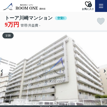
0
お気に入り
トーア川崎マンション
空室1
9万円
管理/共益費 -
1
/
18