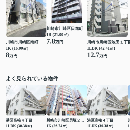
川崎市川崎区日進町
1R (21.00㎡)
7.8
川崎市川崎区南町
川崎市川崎区池田１丁
万円
1K (16.00㎡)
1LDK (42.41㎡)
8
12.7
万円
万円
よく見られている物件
港区高輪４丁目
川崎市川崎区貝塚２丁目
港区高輪４丁目
1LDK (30.38㎡)
1K (26.74㎡)
1LDK (30.38㎡)
1