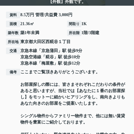
【外観】外観です。
8.5万円 管理/共益費 3,000円
賃料
21.36㎡
1K
面積
間取り
築1年未満
1階/3階建
築年数
所在階
東京都
大田区
西糀谷
１丁目
所在地
京急本線
「
京急蒲田
」駅 徒歩9分
交通
京急空港線
「
糀谷
」駅 徒歩10分
京急本線
「
梅屋敷
」駅 徒歩12分
ここまでご覧頂きありがとうございます。
備考
お部屋探しの際には、皆さまそれぞれこだわりの条件が
あると思いますが、当社では【あなたに１番のお部屋探
し】をモットーに細かいヒアリングをし、南向きよりも
あなた向きのお部屋をご提案いたします。
シングル物件からファミリー物件まで、他には無い賃貸
物件を豊富にご紹介しております。