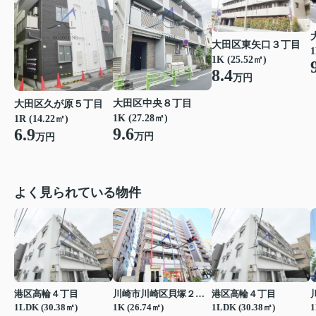
大田区東矢口３丁目
1
1K (25.52㎡)
8.4
万円
大田区中央８丁目
大田区久が原５丁目
1K (27.28㎡)
1R (14.22㎡)
9.6
6.9
万円
万円
よく見られている物件
港区高輪４丁目
川崎市川崎区貝塚２丁目
港区高輪４丁目
1LDK (30.38㎡)
1K (26.74㎡)
1LDK (30.38㎡)
1