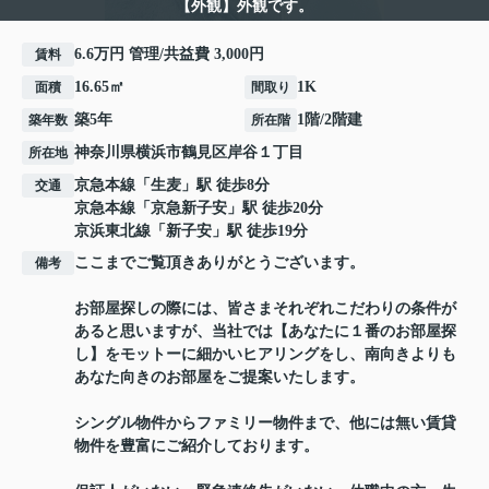
【外観】外観です。
6.6万円 管理/共益費 3,000円
賃料
16.65㎡
1K
面積
間取り
築5年
1階/2階建
築年数
所在階
神奈川県
横浜市鶴見区
岸谷
１丁目
所在地
京急本線
「
生麦
」駅 徒歩8分
交通
京急本線
「
京急新子安
」駅 徒歩20分
京浜東北線
「
新子安
」駅 徒歩19分
ここまでご覧頂きありがとうございます。
備考
お部屋探しの際には、皆さまそれぞれこだわりの条件が
あると思いますが、当社では【あなたに１番のお部屋探
し】をモットーに細かいヒアリングをし、南向きよりも
あなた向きのお部屋をご提案いたします。
シングル物件からファミリー物件まで、他には無い賃貸
物件を豊富にご紹介しております。