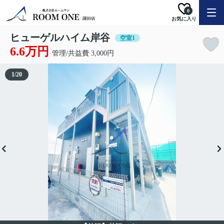
0
お気に入り
ヒューゲルハイム岸谷
空室1
6.6万円
管理/共益費 3,000円
1
/
20