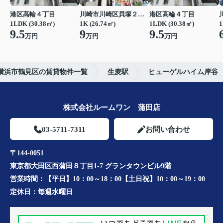
港区高輪４丁目
川崎市川崎区貝塚２丁目
港区高輪４丁目
1LDK (30.38㎡)
1K (26.74㎡)
1LDK (30.38㎡)
1
9.5
9
9.5
万円
万円
万円
横浜市鶴見区の賃貸物件一覧
生麦駅
ヒューゲルハイム岸谷
株式会社ルームワン 蒲田店
03-5711-7311
お問い合わせ
〒144-0051
東京都大田区西蒲田８丁目1-7 グランタウンビル9階
営業時間：
【平日】10：00～18：00【土日祝】10：00～19：00
定休日：
毎週水曜日