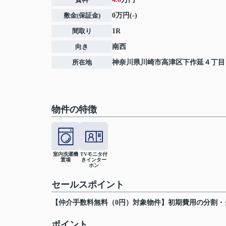
敷金(保証金)
0万円(-)
間取り
1R
向き
南西
所在地
神奈川県
川崎市高津区
下作延
４丁目
物件の特徴
室内洗濯機
TVモニタ付
置場
きインター
ホン
セールスポイント
【仲介手数料無料（0円）対象物件】初期費用の分割
ポイント