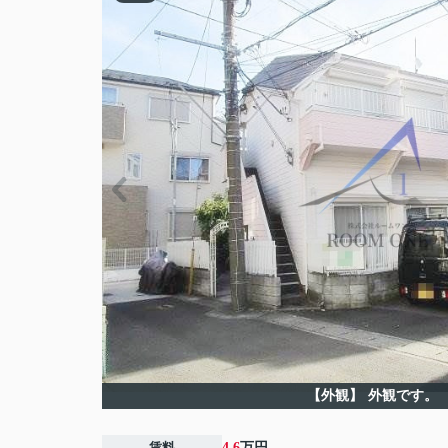
【外観】
外観です。
賃料
4.6
万円