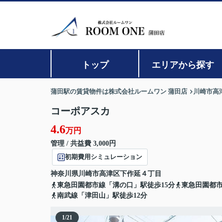
トップ
エリアから探す
蒲田駅の賃貸物件は株式会社ルームワン 蒲田店
川崎市高
コーポアスカ
4.6
万円
管理 / 共益費 3,000円
初期費用シミュレーション
神奈川県
川崎市高津区
下作延
４丁目
東急田園都市線「溝の口」駅徒歩15分
東急田園都市
南武線「津田山」駅徒歩12分
1
/
21