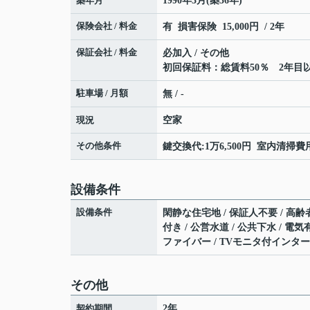
築年月
1990年3月(築36年)
保険会社 / 料金
有 損害保険 15,000円 / 2年
保証会社 / 料金
必加入 / その他
初回保証料：総賃料50％ 2年目以降
駐車場 / 月額
無 / -
現況
空家
その他条件
鍵交換代:1万6,500円 室内清掃費用:
設備条件
設備条件
閑静な住宅地 / 保証人不要 / 高齢
付き / 公営水道 / 公共下水 / 電気有 /
ファイバー / TVモニタ付インター
その他
契約期間
2年