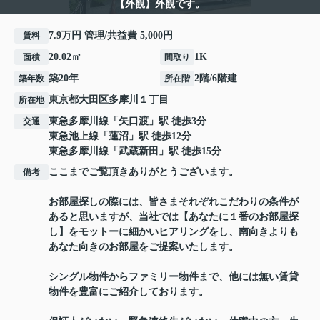
【外観】外観です。
7.9万円 管理/共益費 5,000円
賃料
20.02㎡
1K
面積
間取り
築20年
2階/6階建
築年数
所在階
東京都
大田区
多摩川
１丁目
所在地
東急多摩川線
「
矢口渡
」駅 徒歩3分
交通
東急池上線
「
蓮沼
」駅 徒歩12分
東急多摩川線
「
武蔵新田
」駅 徒歩15分
ここまでご覧頂きありがとうございます。
備考
お部屋探しの際には、皆さまそれぞれこだわりの条件が
あると思いますが、当社では【あなたに１番のお部屋探
し】をモットーに細かいヒアリングをし、南向きよりも
あなた向きのお部屋をご提案いたします。
シングル物件からファミリー物件まで、他には無い賃貸
物件を豊富にご紹介しております。