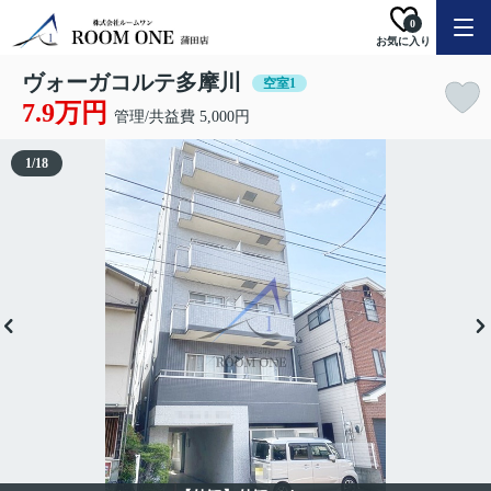
0
お気に入り
ヴォーガコルテ多摩川
空室1
7.9万円
管理/共益費 5,000円
1
/
18