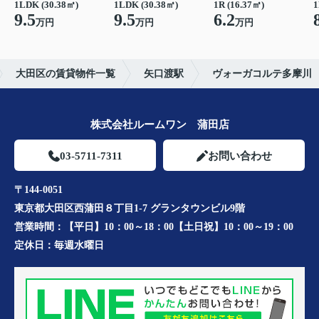
1LDK (30.38㎡)
1LDK (30.38㎡)
1R (16.37㎡)
1
9.5
9.5
6.2
万円
万円
万円
大田区の賃貸物件一覧
矢口渡駅
ヴォーガコルテ多摩川
株式会社ルームワン 蒲田店
03-5711-7311
お問い合わせ
〒144-0051
東京都大田区西蒲田８丁目1-7 グランタウンビル9階
営業時間：
【平日】10：00～18：00【土日祝】10：00～19：00
定休日：
毎週水曜日