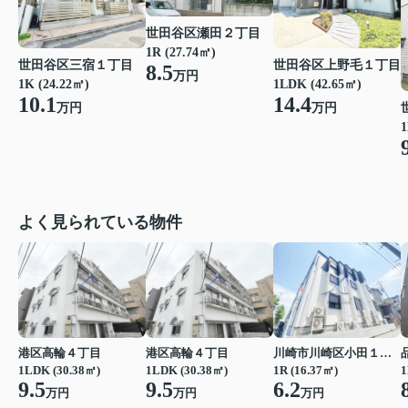
世田谷区瀬田２丁目
1R (27.74㎡)
世田谷区三宿１丁目
世田谷区上野毛１丁目
8.5
万円
1K (24.22㎡)
1LDK (42.65㎡)
10.1
14.4
万円
万円
1
よく見られている物件
港区高輪４丁目
港区高輪４丁目
川崎市川崎区小田１丁目
1LDK (30.38㎡)
1LDK (30.38㎡)
1R (16.37㎡)
1
9.5
9.5
6.2
万円
万円
万円