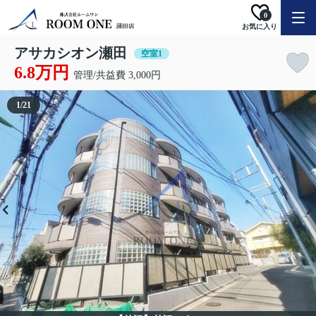
0
お気に入り
アサカシオン瀬田
空室1
6.8万円
管理/共益費 3,000円
1
/
21