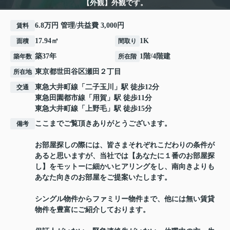
【外観】外観です。
6.8万円 管理/共益費 3,000円
賃料
17.94㎡
1K
面積
間取り
築37年
1階/4階建
築年数
所在階
東京都
世田谷区
瀬田
２丁目
所在地
東急大井町線
「
二子玉川
」駅 徒歩12分
交通
東急田園都市線
「
用賀
」駅 徒歩11分
東急大井町線
「
上野毛
」駅 徒歩15分
ここまでご覧頂きありがとうございます。
備考
お部屋探しの際には、皆さまそれぞれこだわりの条件が
あると思いますが、当社では【あなたに１番のお部屋探
し】をモットーに細かいヒアリングをし、南向きよりも
あなた向きのお部屋をご提案いたします。
シングル物件からファミリー物件まで、他には無い賃貸
物件を豊富にご紹介しております。