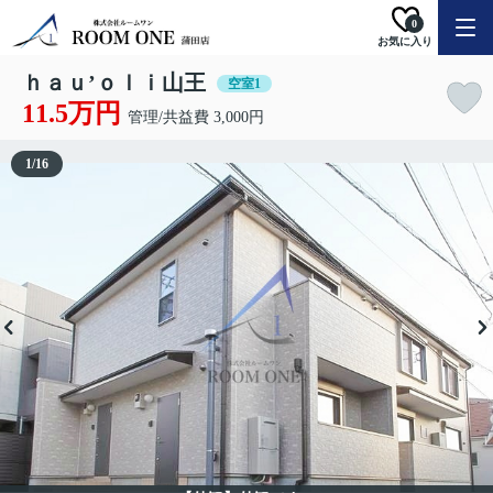
0
お気に入り
ｈａｕ’ｏｌｉ山王
空室1
11.5万円
管理/共益費 3,000円
1
/
16