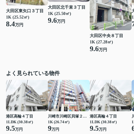
大田区北千束３丁目
大田区東矢口３丁目
1K (25.50㎡)
1K (25.52㎡)
1
9.6
万円
8.4
万円
大田区中央８丁目
1K (27.28㎡)
9.6
万円
よく見られている物件
港区高輪４丁目
川崎市川崎区貝塚２丁目
港区高輪４丁目
1LDK (30.38㎡)
1K (26.74㎡)
1LDK (30.38㎡)
1
9.5
9
9.5
万円
万円
万円