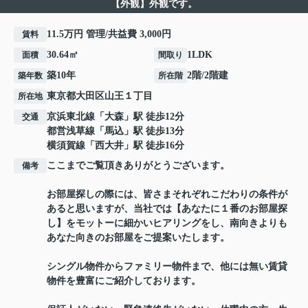
【外観】外観です。
11.5万円 管理/共益費 3,000円
賃料
30.64㎡
1LDK
面積
間取り
築10年
2階/2階建
築年数
所在階
東京都
大田区
山王
１丁目
所在地
京浜東北線
「
大森
」駅 徒歩12分
交通
都営浅草線
「
馬込
」駅 徒歩13分
横須賀線
「
西大井
」駅 徒歩16分
ここまでご覧頂きありがとうございます。
備考
お部屋探しの際には、皆さまそれぞれこだわりの条件が
あると思いますが、当社では【あなたに１番のお部屋探
し】をモットーに細かいヒアリングをし、南向きよりも
あなた向きのお部屋をご提案いたします。
シングル物件からファミリー物件まで、他には無い賃貸
物件を豊富にご紹介しております。