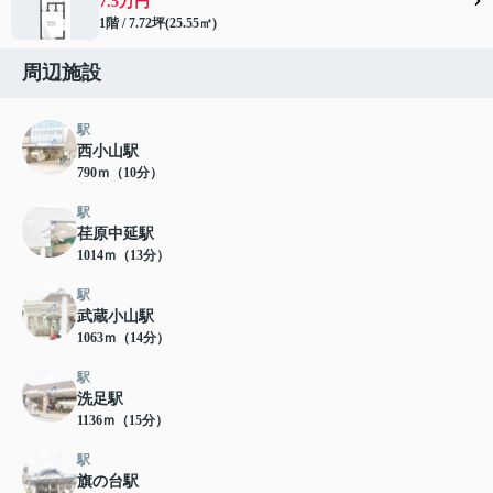
7.5万円
1階 / 7.72坪(25.55㎡)
周辺施設
駅
西小山駅
790ｍ（10分）
駅
荏原中延駅
1014ｍ（13分）
駅
武蔵小山駅
1063ｍ（14分）
駅
洗足駅
1136ｍ（15分）
駅
旗の台駅