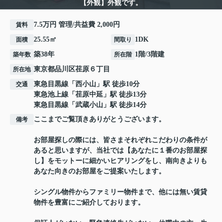
【外観】外観です。
7.5万円 管理/共益費 2,000円
賃料
25.55㎡
1DK
面積
間取り
築38年
1階/3階建
築年数
所在階
東京都
品川区
荏原
６丁目
所在地
東急目黒線
「
西小山
」駅 徒歩10分
交通
東急池上線
「
荏原中延
」駅 徒歩13分
東急目黒線
「
武蔵小山
」駅 徒歩14分
ここまでご覧頂きありがとうございます。
備考
お部屋探しの際には、皆さまそれぞれこだわりの条件が
あると思いますが、当社では【あなたに１番のお部屋探
し】をモットーに細かいヒアリングをし、南向きよりも
あなた向きのお部屋をご提案いたします。
シングル物件からファミリー物件まで、他には無い賃貸
物件を豊富にご紹介しております。