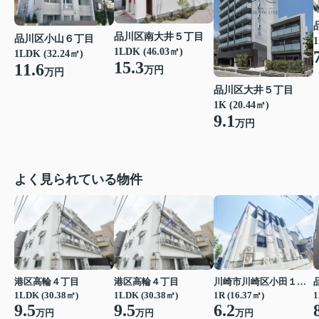
品川区南大井５丁目
品川区小山６丁目
1
1LDK (46.03㎡)
1LDK (32.24㎡)
15.3
11.6
万円
万円
品川区大井５丁目
1K (20.44㎡)
9.1
万円
よく見られている物件
港区高輪４丁目
港区高輪４丁目
川崎市川崎区小田１丁目
1LDK (30.38㎡)
1LDK (30.38㎡)
1R (16.37㎡)
1
9.5
9.5
6.2
万円
万円
万円