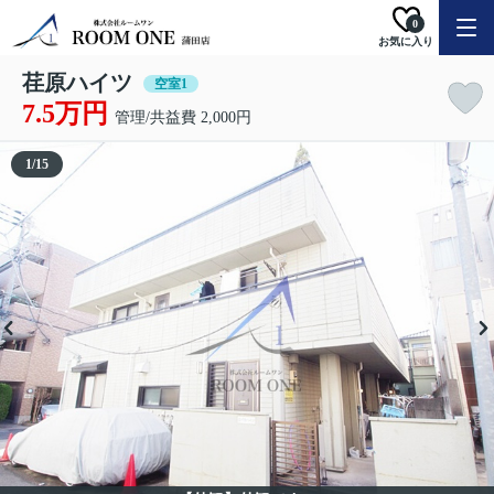
0
お気に入り
荏原ハイツ
空室1
7.5万円
管理/共益費 2,000円
1
/
15