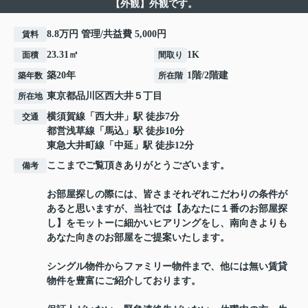
【外観】外観です。
8.8万円 管理/共益費 5,000円
賃料
23.31㎡
1K
面積
間取り
築20年
1階/2階建
築年数
所在階
東京都
品川区
西大井
５丁目
所在地
横須賀線
「
西大井
」駅 徒歩7分
交通
都営浅草線
「
馬込
」駅 徒歩10分
東急大井町線
「
中延
」駅 徒歩12分
ここまでご覧頂きありがとうございます。
備考
お部屋探しの際には、皆さまそれぞれこだわりの条件が
あると思いますが、当社では【あなたに１番のお部屋探
し】をモットーに細かいヒアリングをし、南向きよりも
あなた向きのお部屋をご提案いたします。
シングル物件からファミリー物件まで、他には無い賃貸
物件を豊富にご紹介しております。