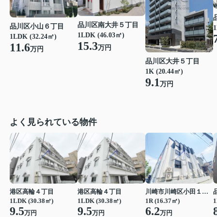
品川区南大井５丁目
品川区小山６丁目
1
1LDK (46.03㎡)
1LDK (32.24㎡)
15.3
11.6
万円
万円
品川区大井５丁目
1K (20.44㎡)
9.1
万円
よく見られている物件
港区高輪４丁目
港区高輪４丁目
川崎市川崎区小田１丁目
1LDK (30.38㎡)
1LDK (30.38㎡)
1R (16.37㎡)
1
9.5
9.5
6.2
万円
万円
万円