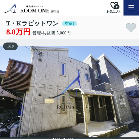
0
お気に入り
T・Kラビットワン
空室1
8.8万円
管理/共益費 5,000円
1
/
18