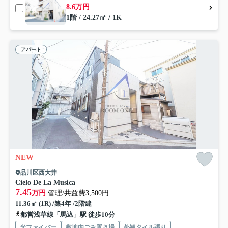
8.6万円
1階 / 24.27㎡ / 1K
アパート
NEW
品川区西大井
Cielo De La Musica
7.45
万円
管理/共益費3,500円
11.36㎡ (1R) /築4年 /2階建
都営浅草線「馬込」駅 徒歩10分
光ファイバー
敷地内ごみ置き場
外観タイル張り