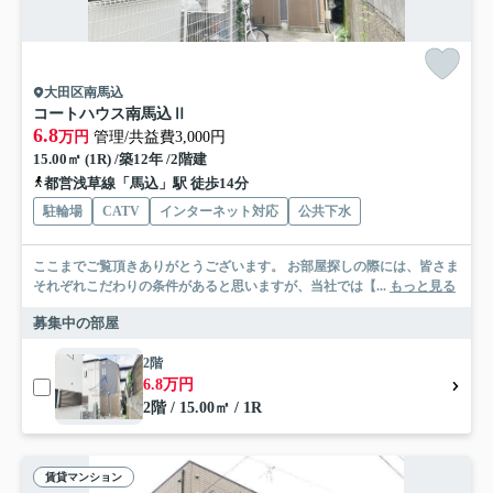
大田区南馬込
コートハウス南馬込Ⅱ
6.8
万円
管理/共益費3,000円
15.00㎡ (1R) /築12年 /2階建
都営浅草線「馬込」駅 徒歩14分
駐輪場
CATV
インターネット対応
公共下水
ここまでご覧頂きありがとうございます。 お部屋探しの際には、皆さま
それぞれこだわりの条件があると思いますが、当社では【...
もっと見る
募集中の部屋
2階
6.8万円
2階 / 15.00㎡ / 1R
賃貸マンション