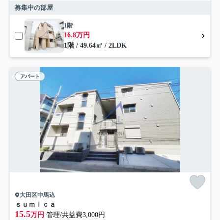
募集中の部屋
1階
16.8万円
1階 / 49.64㎡ / 2LDK
アパート
大田区中馬込
ｓｕｍｉｃａ
15.5
万円
管理/共益費3,000円