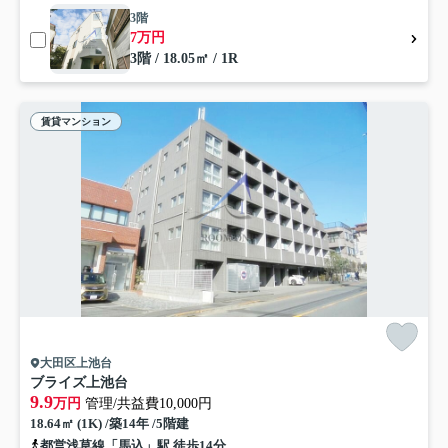
3階
7万円
3階 / 18.05㎡ / 1R
賃貸マンション
大田区上池台
ブライズ上池台
9.9
万円
管理/共益費10,000円
18.64㎡ (1K) /築14年 /5階建
都営浅草線「馬込」駅 徒歩14分