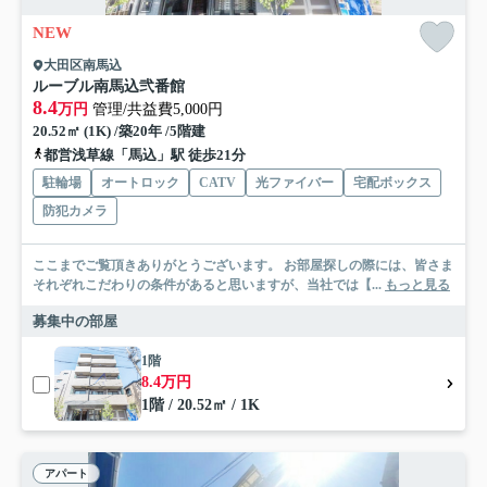
NEW
大田区南馬込
ルーブル南馬込弐番館
8.4
万円
管理/共益費5,000円
20.52㎡ (1K) /築20年 /5階建
都営浅草線「馬込」駅 徒歩21分
駐輪場
オートロック
CATV
光ファイバー
宅配ボックス
防犯カメラ
ここまでご覧頂きありがとうございます。 お部屋探しの際には、皆さま
それぞれこだわりの条件があると思いますが、当社では【...
もっと見る
募集中の部屋
1階
8.4万円
1階 / 20.52㎡ / 1K
アパート