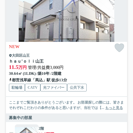
NEW
大田区山王
ｈａｕ’ｏｌｉ山王
11.5
万円
管理/共益費3,000円
30.64㎡ (1LDK) /築10年 /2階建
都営浅草線「馬込」駅 徒歩13分
駐輪場
CATV
光ファイバー
公共下水
ここまでご覧頂きありがとうございます。 お部屋探しの際には、皆さま
それぞれこだわりの条件があると思いますが、当社では【...
もっと見る
募集中の部屋
2階