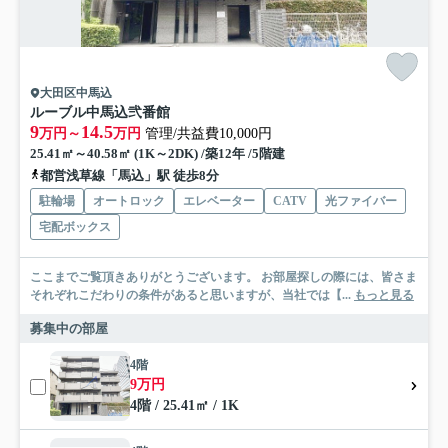
大田区中馬込
ルーブル中馬込弐番館
9
14.5
万円～
万円
管理/共益費10,000円
25.41㎡～40.58㎡ (1K～2DK) /築12年 /5階建
都営浅草線「馬込」駅 徒歩8分
駐輪場
オートロック
エレベーター
CATV
光ファイバー
宅配ボックス
ここまでご覧頂きありがとうございます。 お部屋探しの際には、皆さま
それぞれこだわりの条件があると思いますが、当社では【...
もっと見る
募集中の部屋
4階
9万円
4階 / 25.41㎡ / 1K