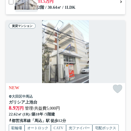
11.5万円
2階 / 30.64㎡ / 1LDK
賃貸マンション
NEW
大田区中馬込
ガリシア上池台
8.9
万円
管理/共益費5,000円
22.62㎡ (1R) /築18年 /5階建
都営浅草線「馬込」駅 徒歩12分
駐輪場
オートロック
CATV
光ファイバー
宅配ボックス