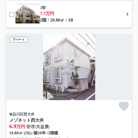
2階
7.7万円
2階 / 20.00㎡ / 1R
アパート
品川区西大井
メゾネット西大井
6.9
万円
管理/共益費-
19.80㎡ (1K) /築38年 /2階建