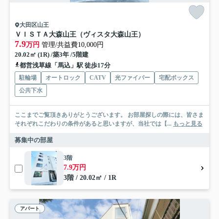
大田区山王
ＶＩＳＴＡ大森山王（ヴィスタ大森山王）
7.9
万円
管理/共益費10,000円
20.02㎡ (1R) /築3年 /5階建
都営浅草線「馬込」駅 徒歩17分
駐輪場
オートロック
CATV
光ファイバー
宅配ボックス
公共下水
ここまでご覧頂きありがとうございます。 お部屋探しの際には、皆さま
それぞれこだわりの条件があると思いますが、当社では【...
もっと見る
募集中の部屋
3階
7.9万円
3階 / 20.02㎡ / 1R
アパート