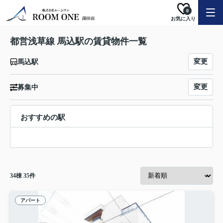
0
お気に入り
都営浅草線 馬込駅の賃貸物件一覧
変更
馬込駅
変更
募集中
おすすめの駅
34
棟
35
件
アパート