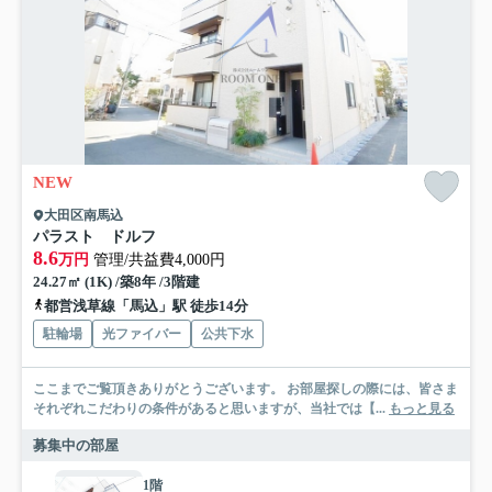
NEW
大田区南馬込
パラスト ドルフ
8.6
万円
管理/共益費4,000円
24.27㎡ (1K) /築8年 /3階建
都営浅草線「馬込」駅 徒歩14分
駐輪場
光ファイバー
公共下水
ここまでご覧頂きありがとうございます。 お部屋探しの際には、皆さま
それぞれこだわりの条件があると思いますが、当社では【...
もっと見る
募集中の部屋
1階