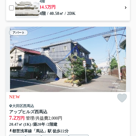
4階
14.5万円
4階 / 40.58㎡ / 2DK
アパート
NEW
大田区西馬込
アップヒルズ西馬込
7.2
万円
管理/共益費2,000円
20.47㎡ (1K) /築20年 /2階建
都営浅草線「馬込」駅 徒歩22分