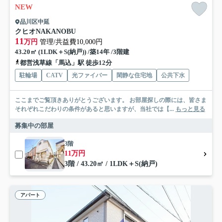
NEW
品川区中延
クヒオNAKANOBU
11
万円
管理/共益費10,000円
43.20㎡ (1LDK＋S(納戸)) /築14年 /3階建
都営浅草線「馬込」駅 徒歩12分
駐輪場
CATV
光ファイバー
閑静な住宅地
公共下水
ここまでご覧頂きありがとうございます。 お部屋探しの際には、皆さま
それぞれこだわりの条件があると思いますが、当社では【...
もっと見る
募集中の部屋
3階
11万円
3階 / 43.20㎡ / 1LDK＋S(納戸)
アパート