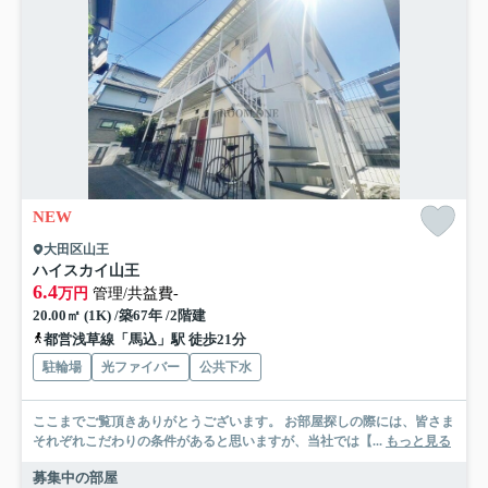
NEW
大田区山王
ハイスカイ山王
6.4
万円
管理/共益費-
20.00㎡ (1K) /築67年 /2階建
都営浅草線「馬込」駅 徒歩21分
駐輪場
光ファイバー
公共下水
ここまでご覧頂きありがとうございます。 お部屋探しの際には、皆さま
それぞれこだわりの条件があると思いますが、当社では【...
もっと見る
募集中の部屋