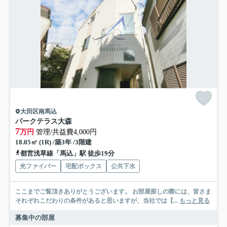
大田区南馬込
パークテラス大森
7
万円
管理/共益費4,000円
18.05㎡ (1R) /築3年 /3階建
都営浅草線「馬込」駅 徒歩19分
光ファイバー
宅配ボックス
公共下水
ここまでご覧頂きありがとうございます。 お部屋探しの際には、皆さま
それぞれこだわりの条件があると思いますが、当社では【...
もっと見る
募集中の部屋