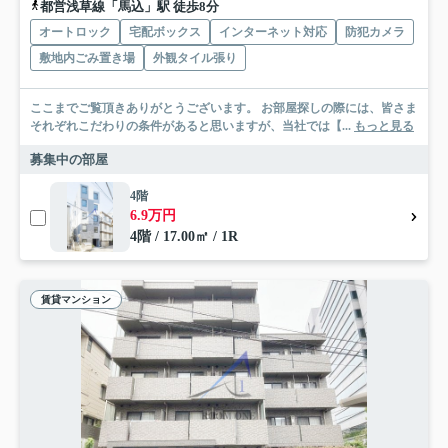
都営浅草線「馬込」駅 徒歩8分
オートロック
宅配ボックス
インターネット対応
防犯カメラ
敷地内ごみ置き場
外観タイル張り
ここまでご覧頂きありがとうございます。 お部屋探しの際には、皆さま
それぞれこだわりの条件があると思いますが、当社では【...
もっと見る
募集中の部屋
4階
6.9万円
4階 / 17.00㎡ / 1R
賃貸マンション