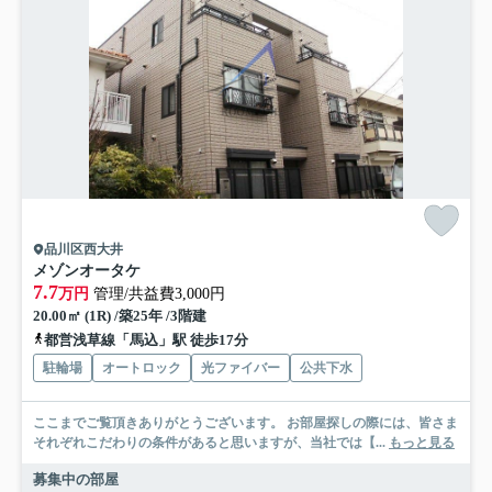
品川区西大井
メゾンオータケ
7.7
万円
管理/共益費3,000円
20.00㎡ (1R) /築25年 /3階建
都営浅草線「馬込」駅 徒歩17分
駐輪場
オートロック
光ファイバー
公共下水
ここまでご覧頂きありがとうございます。 お部屋探しの際には、皆さま
それぞれこだわりの条件があると思いますが、当社では【...
もっと見る
募集中の部屋