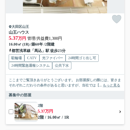
大田区山王
山王ハウス
5.37
万円
管理/共益費1,300円
16.00㎡ (1R) /築60年 /2階建
都営浅草線「馬込」駅 徒歩23分
駐輪場
CATV
光ファイバー
24時間ゴミ出し可
24時間緊急通報システム
公共下水
ここまでご覧頂きありがとうございます。 お部屋探しの際には、皆さま
それぞれこだわりの条件があると思いますが、当社では【...
もっと見る
募集中の部屋
2階
5.37万円
2階 / 16.00㎡ / 1R