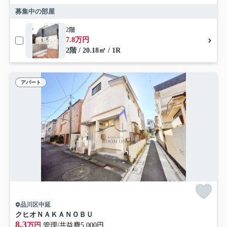
募集中の部屋
2階
7.8万円
2階 / 20.18㎡ / 1R
アパート
品川区中延
クヒオＮＡＫＡＮＯＢＵ
8.3
万円
管理/共益費5,000円