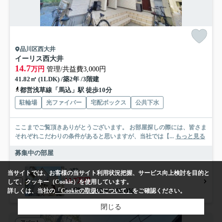
品川区西大井
イーリス西大井
14.7
万円
管理/共益費3,000円
41.82㎡ (1LDK) /築2年 /3階建
都営浅草線「馬込」駅 徒歩10分
駐輪場
光ファイバー
宅配ボックス
公共下水
ここまでご覧頂きありがとうございます。 お部屋探しの際には、皆さま
それぞれこだわりの条件があると思いますが、当社では【...
もっと見る
募集中の部屋
1-2階
当サイトでは、お客様の当サイト利用状況把握、サービス向上検討を目的と
14.7万円
して、クッキー（Cookie）を使用しています。
1-2階 / 41.82㎡ / 1LDK
詳しくは、当社の
「Cookieの取扱いについて」
をご確認ください。
閉じる