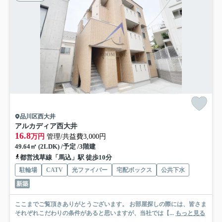
品川区西大井
アルカディア西大井
16.8
万円
管理/共益費3,000円
49.64㎡ (2LDK) /予定 /3階建
都営浅草線「馬込」駅 徒歩10分
駐輪場
CATV
光ファイバー
宅配ボックス
公共下水
新築
ここまでご覧頂きありがとうございます。 お部屋探しの際には、皆さま
それぞれこだわりの条件があると思いますが、当社では【...
もっと見る