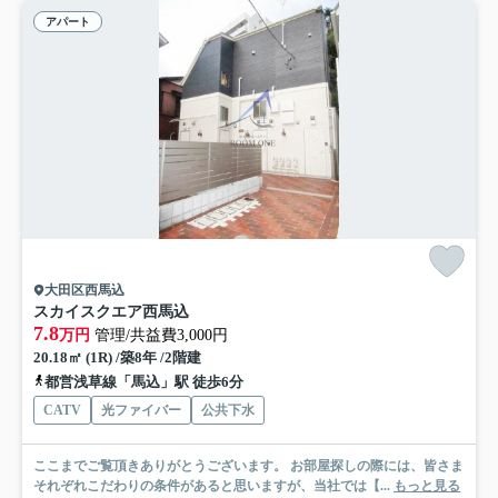
アパート
大田区西馬込
スカイスクエア西馬込
7.8
万円
管理/共益費3,000円
20.18㎡ (1R) /築8年 /2階建
都営浅草線「馬込」駅 徒歩6分
CATV
光ファイバー
公共下水
ここまでご覧頂きありがとうございます。 お部屋探しの際には、皆さま
それぞれこだわりの条件があると思いますが、当社では【...
もっと見る