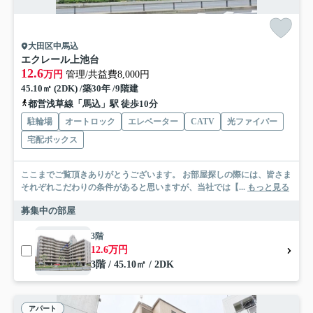
大田区中馬込
エクレール上池台
12.6
万円
管理/共益費8,000円
45.10㎡ (2DK) /築30年 /9階建
都営浅草線「馬込」駅 徒歩10分
駐輪場
オートロック
エレベーター
CATV
光ファイバー
宅配ボックス
ここまでご覧頂きありがとうございます。 お部屋探しの際には、皆さま
それぞれこだわりの条件があると思いますが、当社では【...
もっと見る
募集中の部屋
3階
12.6万円
3階 / 45.10㎡ / 2DK
アパート