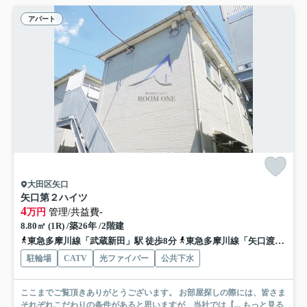
アパート
大田区矢口
矢口第２ハイツ
4
万円
管理/共益費-
8.80㎡ (1R) /築26年 /2階建
東急多摩川線「武蔵新田」駅 徒歩8分
東急多摩川線「矢口渡」駅 徒歩13分
駐輪場
CATV
光ファイバー
公共下水
ここまでご覧頂きありがとうございます。 お部屋探しの際には、皆さま
それぞれこだわりの条件があると思いますが、当社では【...
もっと見る