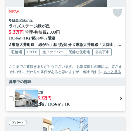
NEW
目黒区緑が丘
ライズステージ緑が丘
5.3
万円
管理/共益費2,000円
18.56㎡ (1K) /築56年 /2階建
東急大井町線「緑が丘」駅 徒歩1分
東急大井町線「大岡山」駅 徒歩9分
駐輪場
CATV
光ファイバー
閑静な住宅地
公共下水
ここまでご覧頂きありがとうございます。 お部屋探しの際には、皆さま
それぞれこだわりの条件があると思いますが、当社では【...
もっと見る
募集中の部屋
2階
5.3万円
2階 / 18.56㎡ / 1K
アパート