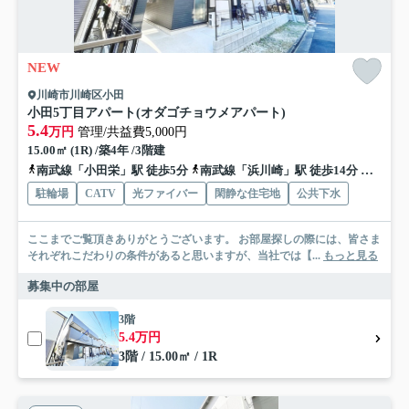
NEW
川崎市川崎区小田
小田5丁目アパート(オダゴチョウメアパート)
5.4
万円
管理/共益費5,000円
15.00㎡ (1R) /築4年 /3階建
南武線「小田栄」駅 徒歩5分
南武線「浜川崎」駅 徒歩14分
南武線
駐輪場
CATV
光ファイバー
閑静な住宅地
公共下水
ここまでご覧頂きありがとうございます。 お部屋探しの際には、皆さま
それぞれこだわりの条件があると思いますが、当社では【...
もっと見る
募集中の部屋
3階
5.4万円
3階 / 15.00㎡ / 1R