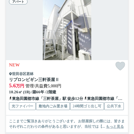
アパート
NEW
世田谷区若林
リプロンビギン三軒茶屋Ⅱ
5.6
万円
管理/共益費5,000円
10.26㎡ (1R) /築66年 /2階建
東急田園都市線「三軒茶屋」駅 徒歩12分
東急田園都市線「駒沢大学」駅 徒歩24分
光ファイバー
敷地内ごみ置き場
24時間ゴミ出し可
公共下水
ここまでご覧頂きありがとうございます。 お部屋探しの際には、皆さま
それぞれこだわりの条件があると思いますが、当社では【...
もっと見る