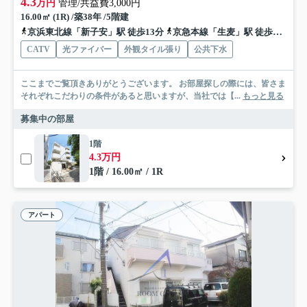
4.3
万円
管理/共益費3,000円
16.00㎡ (1R) /築38年 /5階建
京浜東北線「新子安」駅 徒歩13分
京急本線「生麦」駅 徒歩8分
京
CATV
光ファイバー
外観タイル張り
公共下水
ここまでご覧頂きありがとうございます。 お部屋探しの際には、皆さま
それぞれこだわりの条件があると思いますが、当社では【...
もっと見る
募集中の部屋
1階
4.3万円
1階 / 16.00㎡ / 1R
アパート