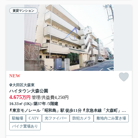
賃貸マンション
NEW
大田区大森東
ハイタウン大森公園
4.675
万円
管理/共益費4,250円
16.33㎡ (1K) /築37年 /5階建
東京モノレール「昭和島」駅 徒歩11分
京急本線「大森町」駅 徒歩18分
駐輪場
CATV
光ファイバー
防犯カメラ
敷地内ごみ置き場
バイク置場あり