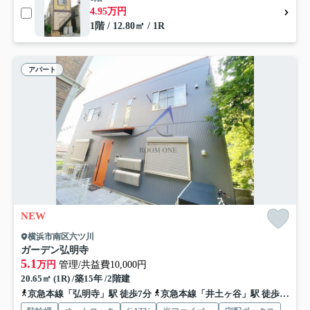
4.95万円
1階 / 12.80㎡ / 1R
アパート
NEW
横浜市南区六ツ川
ガーデン弘明寺
5.1
万円
管理/共益費10,000円
20.65㎡ (1R) /築15年 /2階建
京急本線「弘明寺」駅 徒歩7分
京急本線「井土ヶ谷」駅 徒歩19分