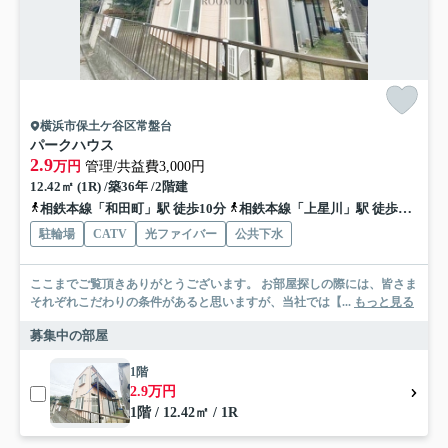
横浜市保土ケ谷区常盤台
パークハウス
2.9
万円
管理/共益費3,000円
12.42㎡ (1R) /築36年 /2階建
相鉄本線「和田町」駅 徒歩10分
相鉄本線「上星川」駅 徒歩13分
駐輪場
CATV
光ファイバー
公共下水
ここまでご覧頂きありがとうございます。 お部屋探しの際には、皆さま
それぞれこだわりの条件があると思いますが、当社では【...
もっと見る
募集中の部屋
1階
2.9万円
1階 / 12.42㎡ / 1R