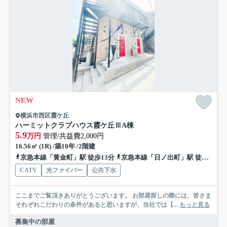
NEW
横浜市西区霞ケ丘
ハーミットクラブハウス霞ケ丘ⅢA棟
5.9
万円
管理/共益費2,000円
16.56㎡ (1R) /築10年 /2階建
京急本線「黄金町」駅 徒歩13分
京急本線「日ノ出町」駅 徒歩15分
CATV
光ファイバー
公共下水
ここまでご覧頂きありがとうございます。 お部屋探しの際には、皆さま
それぞれこだわりの条件があると思いますが、当社では【...
もっと見る
募集中の部屋