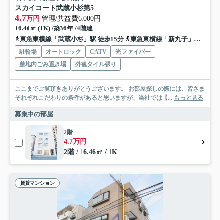
スカイコート武蔵小杉第5
4.7
万円
管理/共益費6,000円
16.46㎡ (1K) /築36年 /4階建
東急東横線「武蔵小杉」駅 徒歩15分
東急東横線「新丸子」駅 徒歩14分
駐輪場
オートロック
CATV
光ファイバー
敷地内ごみ置き場
外観タイル張り
ここまでご覧頂きありがとうございます。 お部屋探しの際には、皆さま
それぞれこだわりの条件があると思いますが、当社では【...
もっと見る
募集中の部屋
2階
4.7万円
2階 / 16.46㎡ / 1K
賃貸マンション