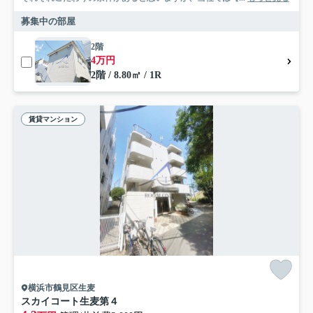
募集中の部屋
2階
4万円
2階 / 8.80㎡ / 1R
賃貸マンション
横浜市鶴見区生麦
スカイコート生麦第４