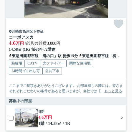
川崎市高津区下作延
コーポアスカ
4.6
万円
管理/共益費3,000円
14.58㎡ (1R) /築36年 /2階建
東急田園都市線「溝の口」駅 徒歩15分
東急田園都市線「梶が谷」駅 徒歩12分
駐輪場
CATV
光ファイバー
閑静な住宅地
24時間ゴミ出し可
公共下水
ここまでご覧頂きありがとうございます。 お部屋探しの際には、皆さま
それぞれこだわりの条件があると思いますが、当社では【...
もっと見る
募集中の部屋
1階
4.6万円
1階 / 14.58㎡ / 1R