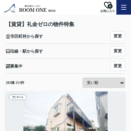
0
お気に入り
【賃貸】礼金ゼロの物件特集
変更
市区町村から探す
変更
沿線・駅から探す
変更
募集中
205
棟
213
件
アパート