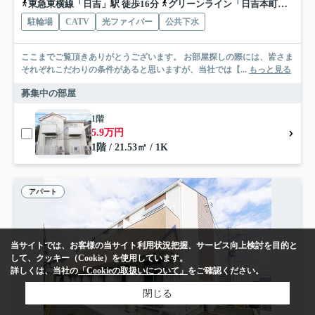
東急東横線「日吉」駅 徒歩16分
グリーンライン「日吉本町」駅 徒歩13分
駐輪場
CATV
光ファイバー
公共下水
ここまでご覧頂きありがとうございます。 お部屋探しの際には、皆さま
それぞれこだわりの条件があると思いますが、当社では【...
もっと見る
募集中の部屋
1階
5.9万円
1階 / 21.53㎡ / 1K
アパート
当サイトでは、お客様の当サイト利用状況把握、サービス向上検討を目的と
して、クッキー（Cookie）を使用しています。
詳しくは、当社の
「Cookieの取扱いについて」
をご確認ください。
閉じる