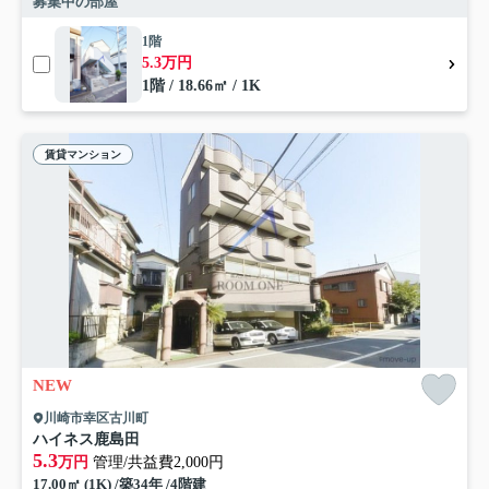
募集中の部屋
1階
5.3万円
1階 / 18.66㎡ / 1K
賃貸マンション
NEW
川崎市幸区古川町
ハイネス鹿島田
5.3
万円
管理/共益費2,000円
17.00㎡ (1K) /築34年 /4階建