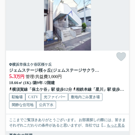
横浜市保土ケ谷区桜ケ丘
ジェムステージ桜ヶ丘(ジェムステージサクラガオカ)
5.3
万円
管理/共益費3,000円
18.66㎡ (1K) /築9年 /2階建
横須賀線「保土ケ谷」駅 徒歩12分
相鉄本線「星川」駅 徒歩11分
駐輪場
CATV
光ファイバー
敷地内ごみ置き場
閑静な住宅地
公共下水
ここまでご覧頂きありがとうございます。 お部屋探しの際には、皆さま
それぞれこだわりの条件があると思いますが、当社では【...
もっと見る