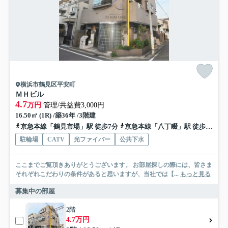
横浜市鶴見区平安町
ＭＨビル
4.7
万円
管理/共益費3,000円
16.50㎡ (1R) /築36年 /3階建
京急本線「鶴見市場」駅 徒歩7分
京急本線「八丁畷」駅 徒歩12分
駐輪場
CATV
光ファイバー
公共下水
ここまでご覧頂きありがとうございます。 お部屋探しの際には、皆さま
それぞれこだわりの条件があると思いますが、当社では【...
もっと見る
募集中の部屋
2階
4.7万円