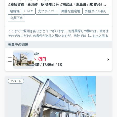
横須賀線「新川崎」駅 徒歩12分
南武線「鹿島田」駅 徒歩8分
南武
駐輪場
CATV
光ファイバー
閑静な住宅地
外観タイル張り
公共下水
ここまでご覧頂きありがとうございます。 お部屋探しの際には、皆さま
それぞれこだわりの条件があると思いますが、当社では【...
もっと見る
募集中の部屋
4階
5.3万円
4階 / 17.00㎡ / 1K
アパート