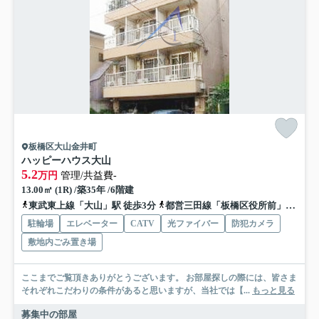
板橋区大山金井町
ハッピーハウス大山
5.2
万円
管理/共益費-
13.00㎡ (1R) /築35年 /6階建
東武東上線「大山」駅 徒歩3分
都営三田線「板橋区役所前」駅 徒歩10分
駐輪場
エレベーター
CATV
光ファイバー
防犯カメラ
敷地内ごみ置き場
ここまでご覧頂きありがとうございます。 お部屋探しの際には、皆さま
それぞれこだわりの条件があると思いますが、当社では【...
もっと見る
募集中の部屋