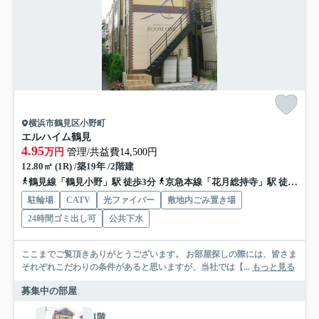
横浜市鶴見区小野町
エルハイム鶴見
4.95
万円
管理/共益費14,500円
12.80㎡ (1R) /築19年 /2階建
鶴見線「鶴見小野」駅 徒歩3分
京急本線「花月総持寺」駅 徒歩18分
駐輪場
CATV
光ファイバー
敷地内ごみ置き場
24時間ゴミ出し可
公共下水
ここまでご覧頂きありがとうございます。 お部屋探しの際には、皆さま
それぞれこだわりの条件があると思いますが、当社では【...
もっと見る
募集中の部屋
1階