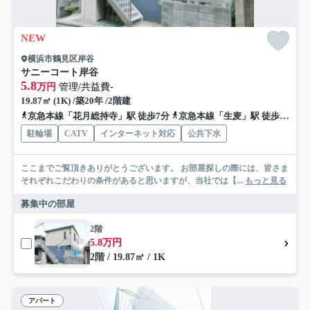
NEW
横浜市鶴見区岸谷
サニーコート岸谷
5.8
万円
管理/共益費-
19.87㎡ (1K) /築20年 /2階建
京急本線「花月総持寺」駅 徒歩7分
京急本線「生麦」駅 徒歩9分
駐輪場
CATV
インターネット対応
公共下水
ここまでご覧頂きありがとうございます。 お部屋探しの際には、皆さま
それぞれこだわりの条件があると思いますが、当社では【...
もっと見る
募集中の部屋
2階
5.8万円
2階 / 19.87㎡ / 1K
アパート