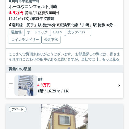
川崎市幸区南幸町
ホーユウコンフォルト川崎
4.9
万円
管理/共益費5,000円
16.29㎡ (1K) /築35年 /7階建
南武線「尻手」駅 徒歩6分
京浜東北線「川崎」駅 徒歩16分
南武線
駐輪場
オートロック
CATV
光ファイバー
コインランドリー
公共下水
ここまでご覧頂きありがとうございます。 お部屋探しの際には、皆さま
それぞれこだわりの条件があると思いますが、当社では【...
もっと見る
募集中の部屋
1階
4.9万円
1階 / 16.29㎡ / 1K
アパート