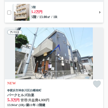
5階
5.2万円
5階 / 13.00㎡ / 1R
アパート
NEW
横浜市神奈川区白幡南町
パークヒルズ白楽
5.3
万円
管理/共益費4,000円
13.94㎡ (1R) /築11年 /2階建