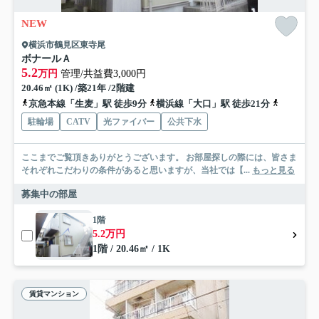
NEW
横浜市鶴見区東寺尾
ボナールＡ
5.2
万円
管理/共益費3,000円
20.46㎡ (1K) /築21年 /2階建
京急本線「生麦」駅 徒歩9分
横浜線「大口」駅 徒歩21分
京急本線
駐輪場
CATV
光ファイバー
公共下水
ここまでご覧頂きありがとうございます。 お部屋探しの際には、皆さま
それぞれこだわりの条件があると思いますが、当社では【...
もっと見る
募集中の部屋
1階
5.2万円
1階 / 20.46㎡ / 1K
賃貸マンション