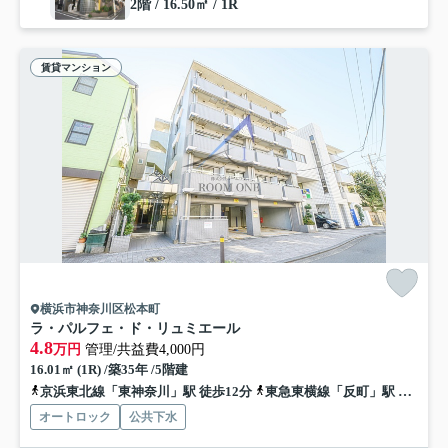
2階 / 16.50㎡ / 1R
賃貸マンション
横浜市神奈川区松本町
ラ・パルフェ・ド・リュミエール
4.8
万円
管理/共益費4,000円
16.01㎡ (1R) /築35年 /5階建
京浜東北線「東神奈川」駅 徒歩12分
東急東横線「反町」駅 徒歩3分
オートロック
公共下水