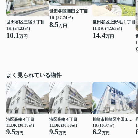
世田谷区瀬田２丁目
1R (27.74㎡)
世田谷区三宿１丁目
世田谷区上野毛１丁目
8.5
万円
1K (24.22㎡)
1LDK (42.65㎡)
10.1
14.4
万円
万円
1
よく見られている物件
港区高輪４丁目
港区高輪４丁目
川崎市川崎区小田１丁目
1LDK (30.38㎡)
1LDK (30.38㎡)
1R (16.37㎡)
1
9.5
9.5
6.2
万円
万円
万円