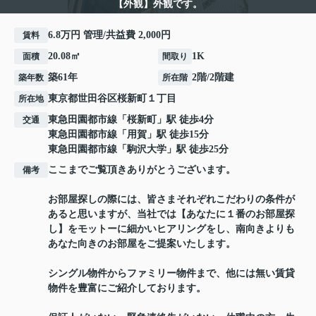
【外観】外観です。
6.8万円 管理/共益費 2,000円
賃料
20.08㎡
1K
面積
間取り
築61年
2階/2階建
築年数
所在階
東京都
世田谷区
桜新町
１丁目
所在地
東急田園都市線
「
桜新町
」駅 徒歩4分
交通
東急田園都市線
「
用賀
」駅 徒歩15分
東急田園都市線
「
駒沢大学
」駅 徒歩25分
ここまでご覧頂きありがとうございます。
備考
お部屋探しの際には、皆さまそれぞれこだわりの条件が
あると思いますが、当社では【あなたに１番のお部屋探
し】をモットーに細かいヒアリングをし、南向きよりも
あなた向きのお部屋をご提案いたします。
シングル物件からファミリー物件まで、他には無い賃貸
物件を豊富にご紹介しております。