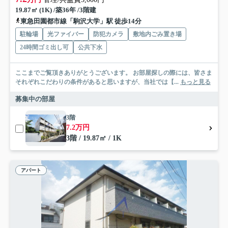
19.87㎡ (1K) /築36年 /3階建
東急田園都市線「駒沢大学」駅 徒歩14分
駐輪場
光ファイバー
防犯カメラ
敷地内ごみ置き場
24時間ゴミ出し可
公共下水
ここまでご覧頂きありがとうございます。 お部屋探しの際には、皆さま
それぞれこだわりの条件があると思いますが、当社では【...
もっと見る
募集中の部屋
3階
7.2万円
3階 / 19.87㎡ / 1K
アパート