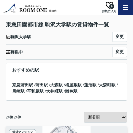
0
お気に入り
東急田園都市線 駒沢大学駅の賃貸物件一覧
変更
駒沢大学駅
変更
募集中
おすすめの駅
京急蒲田駅
/
蒲田駅
/
大森駅
/
梅屋敷駅
/
蓮沼駅
/
大森町駅
/
川崎駅
/
平和島駅
/
大井町駅
/
雑色駅
24
棟
24
件
賃貸マンション