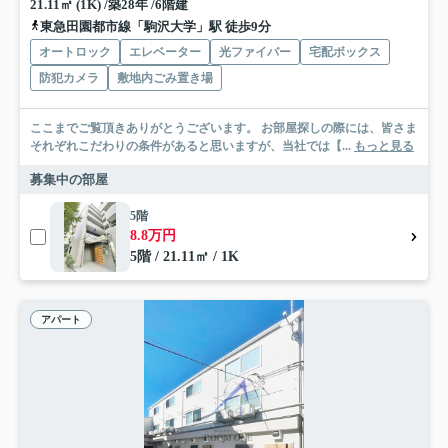
21.11㎡ (1K) /築28年 /6階建
東急田園都市線「駒沢大学」駅 徒歩9分
オートロック
エレベーター
光ファイバー
宅配ボックス
防犯カメラ
敷地内ごみ置き場
ここまでご覧頂きありがとうございます。 お部屋探しの際には、皆さま
それぞれこだわりの条件があると思いますが、当社では【...
もっと見る
募集中の部屋
5階
8.8万円
5階 / 21.11㎡ / 1K
アパート