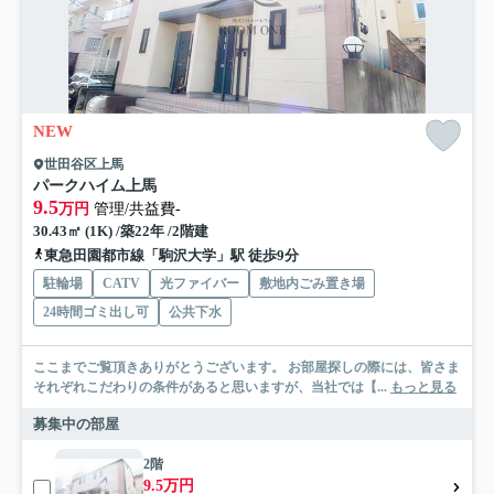
NEW
世田谷区上馬
パークハイム上馬
9.5
万円
管理/共益費-
30.43㎡ (1K) /築22年 /2階建
東急田園都市線「駒沢大学」駅 徒歩9分
駐輪場
CATV
光ファイバー
敷地内ごみ置き場
24時間ゴミ出し可
公共下水
ここまでご覧頂きありがとうございます。 お部屋探しの際には、皆さま
それぞれこだわりの条件があると思いますが、当社では【...
もっと見る
募集中の部屋
2階
9.5万円