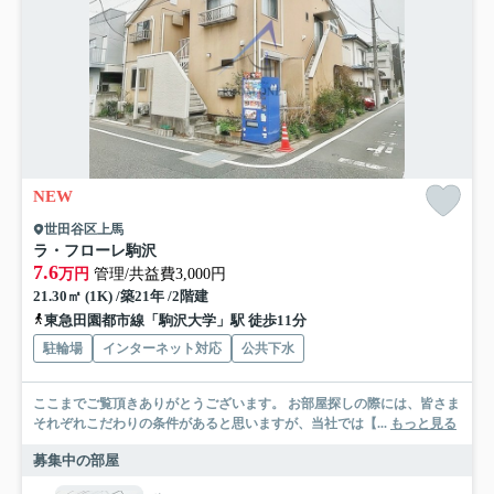
NEW
世田谷区上馬
ラ・フローレ駒沢
7.6
万円
管理/共益費3,000円
21.30㎡ (1K) /築21年 /2階建
東急田園都市線「駒沢大学」駅 徒歩11分
駐輪場
インターネット対応
公共下水
ここまでご覧頂きありがとうございます。 お部屋探しの際には、皆さま
それぞれこだわりの条件があると思いますが、当社では【...
もっと見る
募集中の部屋