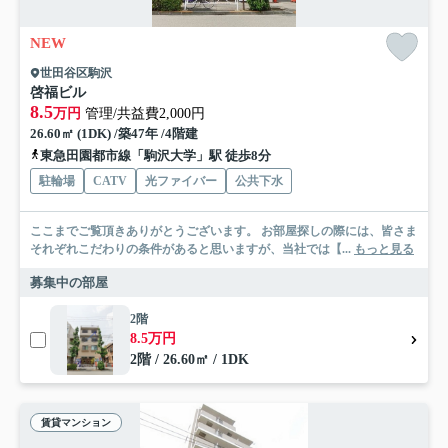
NEW
世田谷区駒沢
啓福ビル
8.5
万円
管理/共益費2,000円
26.60㎡ (1DK) /築47年 /4階建
東急田園都市線「駒沢大学」駅 徒歩8分
駐輪場
CATV
光ファイバー
公共下水
ここまでご覧頂きありがとうございます。 お部屋探しの際には、皆さま
それぞれこだわりの条件があると思いますが、当社では【...
もっと見る
募集中の部屋
2階
8.5万円
2階 / 26.60㎡ / 1DK
賃貸マンション