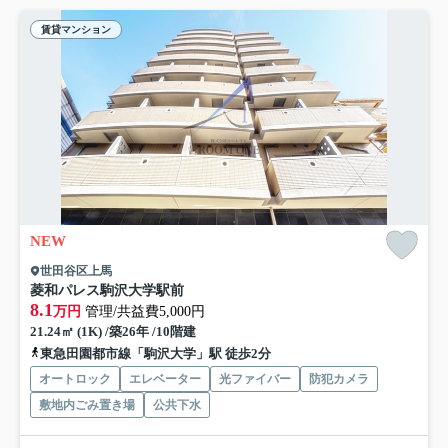
賃貸マンション
NEW
世田谷区上馬
菱和パレス駒沢大学駅前
8.1
万円
管理/共益費5,000円
21.24㎡ (1K) /築26年 /10階建
東急田園都市線「駒沢大学」駅 徒歩2分
オートロック
エレベーター
光ファイバー
防犯カメラ
敷地内ごみ置き場
公共下水