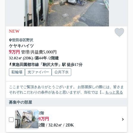
NEW
世田谷区野沢
ケヤキハイツ
9
万円
管理/共益費5,000円
32.02㎡ (2DK) /築44年 /2階建
東急田園都市線「駒沢大学」駅 徒歩17分
駐輪場
光ファイバー
公共下水
ここまでご覧頂きありがとうございます。 お部屋探しの際には、皆さま
それぞれこだわりの条件があると思いますが、当社では【...
もっと見る
募集中の部屋
2階
9万円
2階 / 32.02㎡ / 2DK