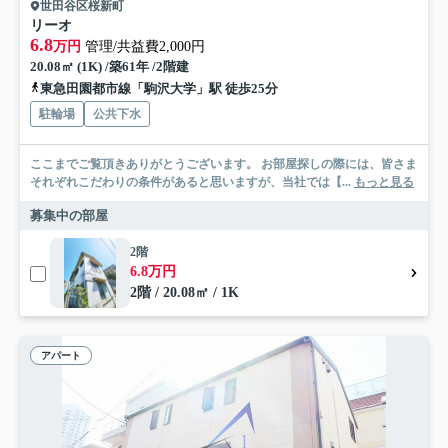
世田谷区桜新町
リーオ
6.8
万円
管理/共益費2,000円
20.08㎡ (1K) /築61年 /2階建
東急田園都市線「駒沢大学」駅 徒歩25分
駐輪場
公共下水
ここまでご覧頂きありがとうございます。 お部屋探しの際には、皆さま
それぞれこだわりの条件があると思いますが、当社では【...
もっと見る
募集中の部屋
2階
6.8万円
2階 / 20.08㎡ / 1K
アパート