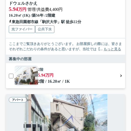
ドウェルさかえ
5.94
万円
管理/共益費4,400円
16.20㎡ (1K) /築56年 /2階建
東急田園都市線「駒沢大学」駅 徒歩22分
光ファイバー
公共下水
ここまでご覧頂きありがとうございます。 お部屋探しの際には、皆さま
それぞれこだわりの条件があると思いますが、当社では【...
もっと見る
募集中の部屋
2階
5.94万円
2階 / 16.20㎡ / 1K
アパート