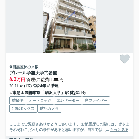
目黒区柿の木坂
プレール学芸大学弐番館
8.2
万円
管理/共益費8,000円
20.01㎡ (1K) /築24年 /8階建
東急田園都市線「駒沢大学」駅 徒歩21分
駐輪場
オートロック
エレベーター
光ファイバー
宅配ボックス
防犯カメラ
ここまでご覧頂きありがとうございます。 お部屋探しの際には、皆さま
それぞれこだわりの条件があると思いますが、当社では【...
もっと見る