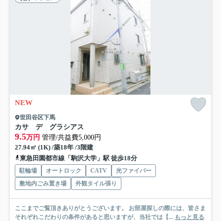
NEW
世田谷区下馬
カサ デ グラシアス
9.5
万円
管理/共益費5,000円
27.94㎡ (1K) /築18年 /3階建
東急田園都市線「駒沢大学」駅 徒歩18分
駐輪場
オートロック
CATV
光ファイバー
敷地内ごみ置き場
外観タイル張り
ここまでご覧頂きありがとうございます。 お部屋探しの際には、皆さま
それぞれこだわりの条件があると思いますが、当社では【...
もっと見る