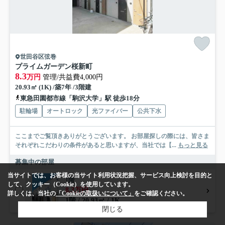
世田谷区弦巻
プライムガーデン桜新町
8.3
万円
管理/共益費4,000円
20.93㎡ (1K) /築7年 /3階建
東急田園都市線「駒沢大学」駅 徒歩18分
駐輪場
オートロック
光ファイバー
公共下水
ここまでご覧頂きありがとうございます。 お部屋探しの際には、皆さま
それぞれこだわりの条件があると思いますが、当社では【...
もっと見る
募集中の部屋
当サイトでは、お客様の当サイト利用状況把握、サービス向上検討を目的と
1階
して、クッキー（Cookie）を使用しています。
8.3万円
詳しくは、当社の
「Cookieの取扱いについて」
をご確認ください。
1階 / 20.93㎡ / 1K
閉じる