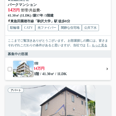
パークマンション
14
万円
管理/共益費-
41.30㎡ (1LDK) /築57年 /3階建
東急田園都市線「駒沢大学」駅 徒歩8分
駐輪場
CATV
光ファイバー
閑静な住宅地
公共下水
ここまでご覧頂きありがとうございます。 お部屋探しの際には、皆さま
それぞれこだわりの条件があると思いますが、当社では【...
もっと見る
募集中の部屋
3階
14万円
3階 / 41.30㎡ / 1LDK
アパート