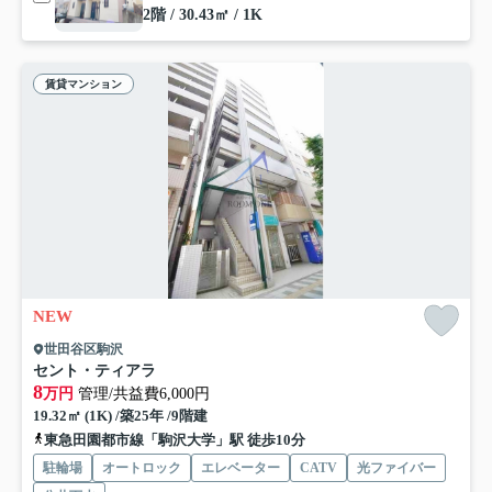
2階 / 30.43㎡ / 1K
賃貸マンション
NEW
世田谷区駒沢
セント・ティアラ
8
万円
管理/共益費6,000円
19.32㎡ (1K) /築25年 /9階建
東急田園都市線「駒沢大学」駅 徒歩10分
駐輪場
オートロック
エレベーター
CATV
光ファイバー