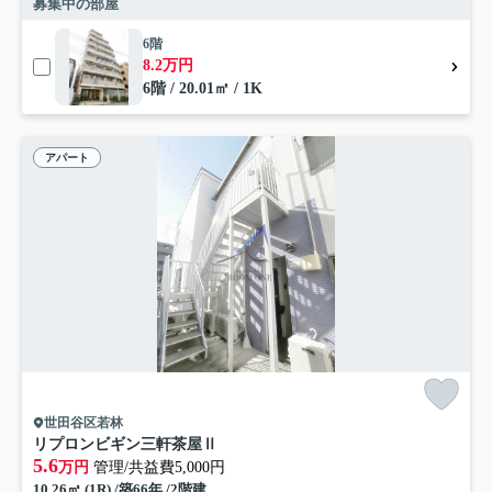
募集中の部屋
6階
8.2万円
6階 / 20.01㎡ / 1K
アパート
世田谷区若林
リプロンビギン三軒茶屋Ⅱ
5.6
万円
管理/共益費5,000円
10.26㎡ (1R) /築66年 /2階建