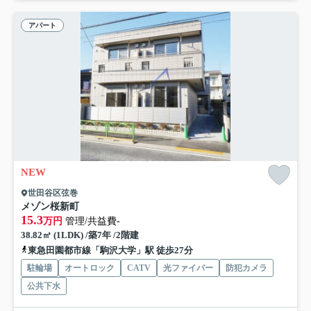
アパート
NEW
世田谷区弦巻
メゾン桜新町
15.3
万円
管理/共益費-
38.82㎡ (1LDK) /築7年 /2階建
東急田園都市線「駒沢大学」駅 徒歩27分
駐輪場
オートロック
CATV
光ファイバー
防犯カメラ
公共下水