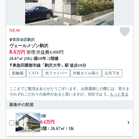
NEW
世田谷区駒沢
ヴェールメゾン駒沢
8.6
万円
管理/共益費4,000円
26.67㎡ (1K) /築18年 /2階建
東急田園都市線「駒沢大学」駅 徒歩10分
駐輪場
CATV
光ファイバー
外観タイル張り
公共下水
ここまでご覧頂きありがとうございます。 お部屋探しの際には、皆さま
それぞれこだわりの条件があると思いますが、当社では【...
もっと見る
募集中の部屋
1階
8.6万円
1階 / 26.67㎡ / 1K