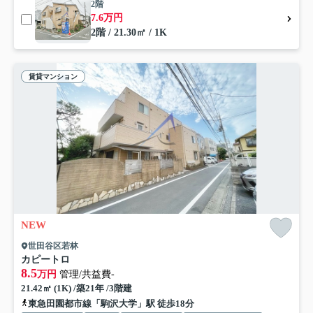
2階
7.6万円
2階 / 21.30㎡ / 1K
賃貸マンション
NEW
世田谷区若林
カピートロ
8.5
万円
管理/共益費-
21.42㎡ (1K) /築21年 /3階建
東急田園都市線「駒沢大学」駅 徒歩18分