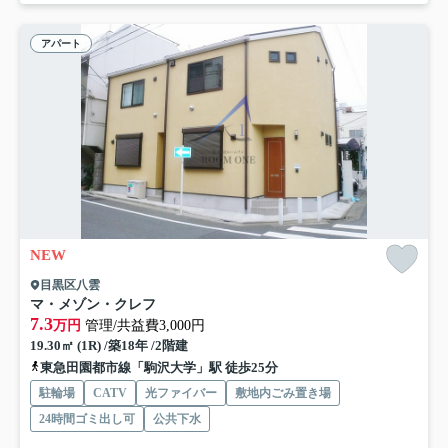
アパート
NEW
目黒区八雲
マ・メゾン・クレフ
7.3
万円
管理/共益費3,000円
19.30㎡ (1R) /築18年 /2階建
東急田園都市線「駒沢大学」駅 徒歩25分
駐輪場
CATV
光ファイバー
敷地内ごみ置き場
24時間ゴミ出し可
公共下水