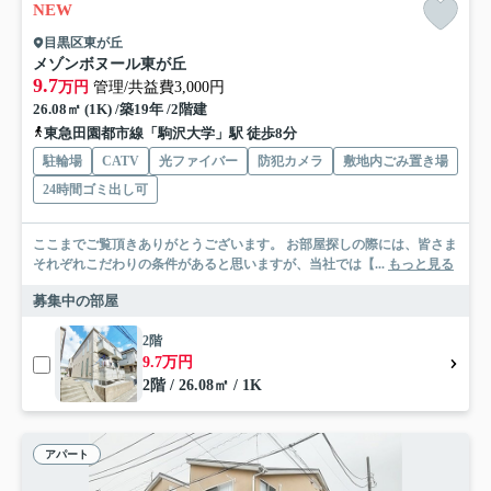
NEW
目黒区東が丘
メゾンボヌール東が丘
9.7
万円
管理/共益費3,000円
26.08㎡ (1K) /築19年 /2階建
東急田園都市線「駒沢大学」駅 徒歩8分
駐輪場
CATV
光ファイバー
防犯カメラ
敷地内ごみ置き場
24時間ゴミ出し可
ここまでご覧頂きありがとうございます。 お部屋探しの際には、皆さま
それぞれこだわりの条件があると思いますが、当社では【...
もっと見る
募集中の部屋
2階
9.7万円
2階 / 26.08㎡ / 1K
アパート