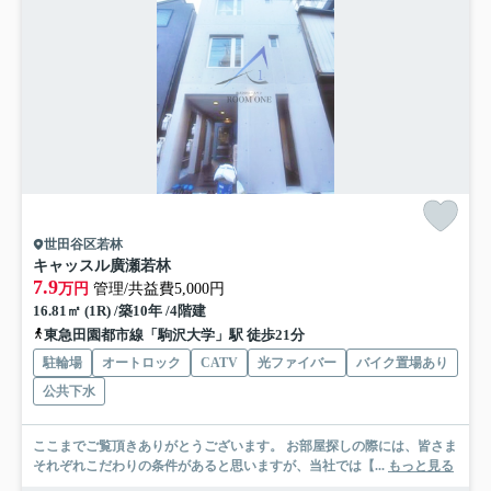
世田谷区若林
キャッスル廣瀬若林
7.9
万円
管理/共益費5,000円
16.81㎡ (1R) /築10年 /4階建
東急田園都市線「駒沢大学」駅 徒歩21分
駐輪場
オートロック
CATV
光ファイバー
バイク置場あり
公共下水
ここまでご覧頂きありがとうございます。 お部屋探しの際には、皆さま
それぞれこだわりの条件があると思いますが、当社では【...
もっと見る