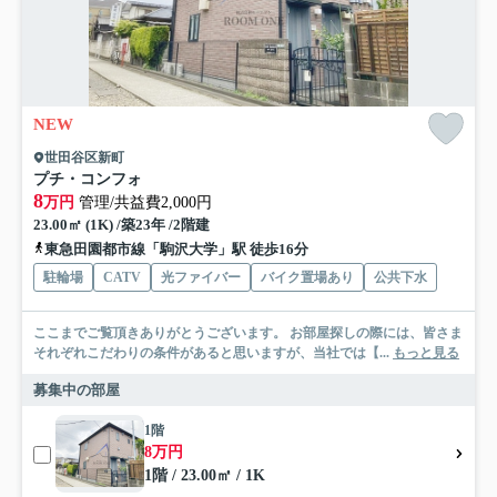
NEW
世田谷区新町
プチ・コンフォ
8
万円
管理/共益費2,000円
23.00㎡ (1K) /築23年 /2階建
東急田園都市線「駒沢大学」駅 徒歩16分
駐輪場
CATV
光ファイバー
バイク置場あり
公共下水
ここまでご覧頂きありがとうございます。 お部屋探しの際には、皆さま
それぞれこだわりの条件があると思いますが、当社では【...
もっと見る
募集中の部屋
1階
8万円
1階 / 23.00㎡ / 1K