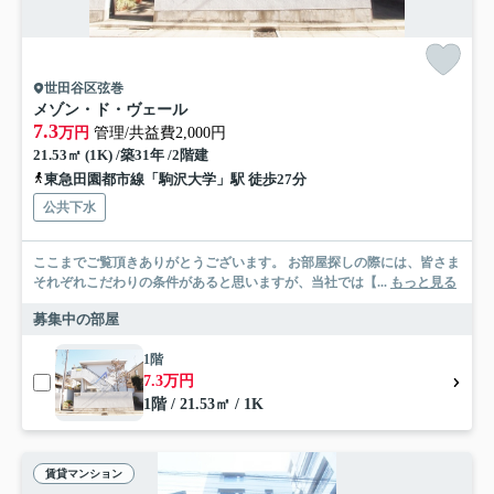
世田谷区弦巻
メゾン・ド・ヴェール
7.3
万円
管理/共益費2,000円
21.53㎡ (1K) /築31年 /2階建
東急田園都市線「駒沢大学」駅 徒歩27分
公共下水
ここまでご覧頂きありがとうございます。 お部屋探しの際には、皆さま
それぞれこだわりの条件があると思いますが、当社では【...
もっと見る
募集中の部屋
1階
7.3万円
1階 / 21.53㎡ / 1K
賃貸マンション