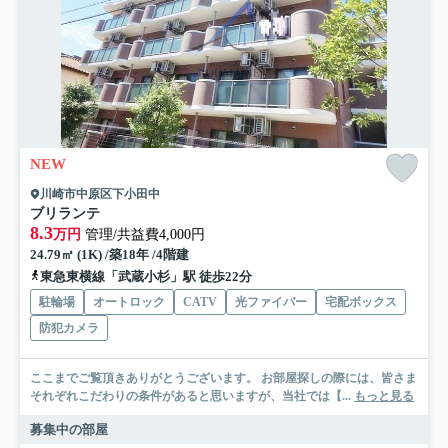
NEW
川崎市中原区下小田中
ブリランテ
8.3
万円
管理/共益費4,000円
24.79㎡ (1K) /築18年 /4階建
東急東横線「武蔵小杉」駅 徒歩22分
駐輪場
オートロック
CATV
光ファイバー
宅配ボックス
防犯カメラ
ここまでご覧頂きありがとうございます。 お部屋探しの際には、皆さま
それぞれこだわりの条件があると思いますが、当社では【...
もっと見る
募集中の部屋