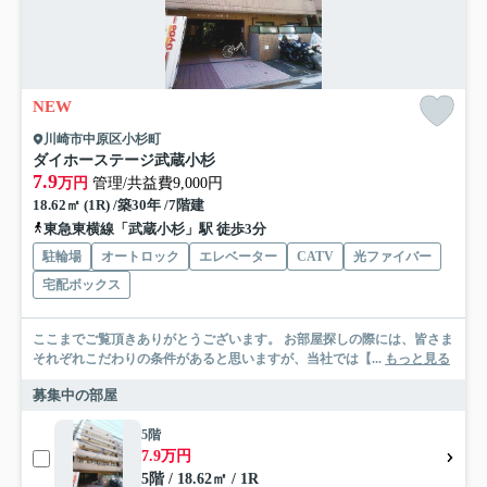
NEW
川崎市中原区小杉町
ダイホーステージ武蔵小杉
7.9
万円
管理/共益費9,000円
18.62㎡ (1R) /築30年 /7階建
東急東横線「武蔵小杉」駅 徒歩3分
駐輪場
オートロック
エレベーター
CATV
光ファイバー
宅配ボックス
ここまでご覧頂きありがとうございます。 お部屋探しの際には、皆さま
それぞれこだわりの条件があると思いますが、当社では【...
もっと見る
募集中の部屋
5階
7.9万円
5階 / 18.62㎡ / 1R