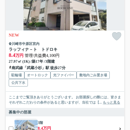
NEW
川崎市中原区宮内
ラッフィナ－ト トドロキ
8.4
万円
管理/共益費4,100円
27.97㎡ (1K) /築17年 /3階建
南武線「武蔵小杉」駅 徒歩27分
駐輪場
オートロック
光ファイバー
敷地内ごみ置き場
公共下水
ここまでご覧頂きありがとうございます。 お部屋探しの際には、皆さま
それぞれこだわりの条件があると思いますが、当社では【...
もっと見る
募集中の部屋
3階
8.4万円