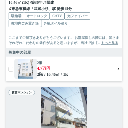
16.46㎡ (1K) /築36年 /4階建
東急東横線「武蔵小杉」駅 徒歩15分
駐輪場
オートロック
CATV
光ファイバー
敷地内ごみ置き場
外観タイル張り
ここまでご覧頂きありがとうございます。 お部屋探しの際には、皆さま
それぞれこだわりの条件があると思いますが、当社では【...
もっと見る
募集中の部屋
2階
4.7万円
2階 / 16.46㎡ / 1K
賃貸マンション