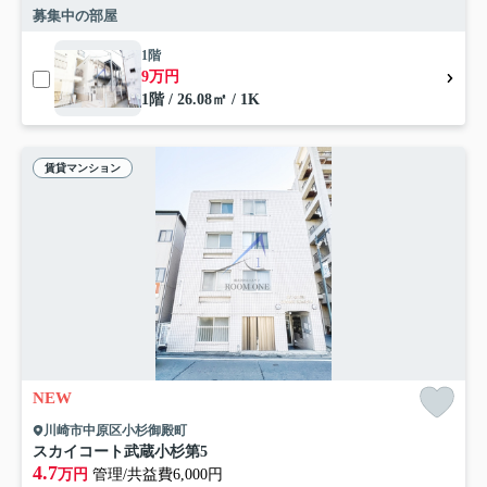
募集中の部屋
1階
9万円
1階 / 26.08㎡ / 1K
賃貸マンション
NEW
川崎市中原区小杉御殿町
スカイコート武蔵小杉第5
4.7
万円
管理/共益費6,000円