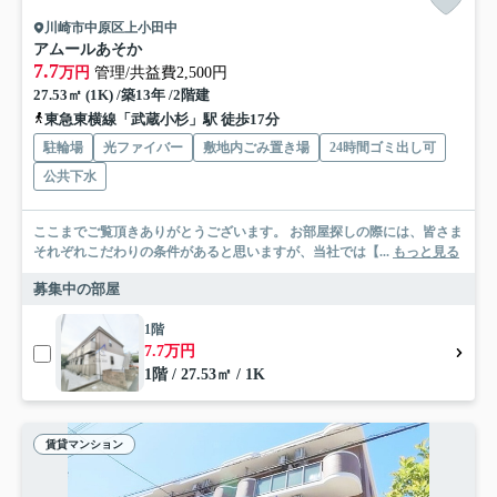
川崎市中原区上小田中
アムールあそか
7.7
万円
管理/共益費2,500円
27.53㎡ (1K) /築13年 /2階建
東急東横線「武蔵小杉」駅 徒歩17分
駐輪場
光ファイバー
敷地内ごみ置き場
24時間ゴミ出し可
公共下水
ここまでご覧頂きありがとうございます。 お部屋探しの際には、皆さま
それぞれこだわりの条件があると思いますが、当社では【...
もっと見る
募集中の部屋
1階
7.7万円
1階 / 27.53㎡ / 1K
賃貸マンション