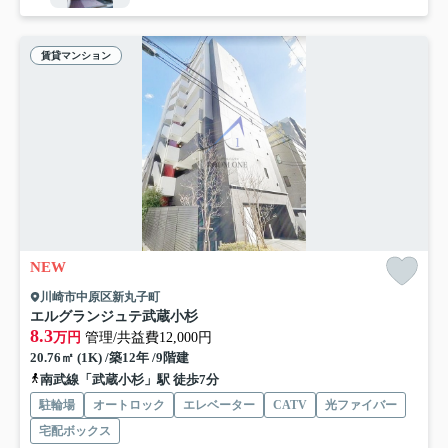
賃貸マンション
NEW
川崎市中原区新丸子町
エルグランジュテ武蔵小杉
8.3
万円
管理/共益費12,000円
20.76㎡ (1K) /築12年 /9階建
南武線「武蔵小杉」駅 徒歩7分
駐輪場
オートロック
エレベーター
CATV
光ファイバー
宅配ボックス