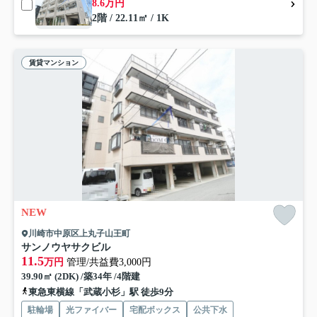
8.6万円
2階 / 22.11㎡ / 1K
賃貸マンション
NEW
川崎市中原区上丸子山王町
サンノウヤサクビル
11.5
万円
管理/共益費3,000円
39.90㎡ (2DK) /築34年 /4階建
東急東横線「武蔵小杉」駅 徒歩9分
駐輪場
光ファイバー
宅配ボックス
公共下水