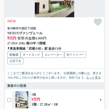
NEW
川崎市中原区下沼部
NEXUSヴァンヴェール
9
万円
管理/共益費4,000円
27.28㎡ (1R) /築10年 /5階建
東急東横線「武蔵小杉」駅 徒歩15分
駐輪場
オートロック
エレベーター
光ファイバー
公共下水
ここまでご覧頂きありがとうございます。 お部屋探しの際には、皆さま
それぞれこだわりの条件があると思いますが、当社では【...
もっと見る
募集中の部屋
1階
9万円
1階 / 27.28㎡ / 1R