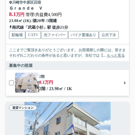
川崎市中原区苅宿
Ｇｒａｎｄｅ Ｖ
8.1
万円
管理/共益費4,500円
23.98㎡ (1K) /築20年 /3階建
南武線「武蔵小杉」駅 徒歩21分
駐輪場
CATV
光ファイバー
バイク置場あり
公共下水
ここまでご覧頂きありがとうございます。 お部屋探しの際には、皆さま
それぞれこだわりの条件があると思いますが、当社では【...
もっと見る
募集中の部屋
2階
8.1万円
2階 / 23.98㎡ / 1K
賃貸マンション