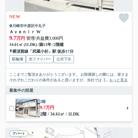
NEW
川崎市中原区中丸子
Ａｖｅｎｉｒ W
9.7
万円
管理/共益費3,000円
34.61㎡ (1LDK) /築13年 /2階建
横須賀線「武蔵小杉」駅 徒歩17分
駐輪場
光ファイバー
公共下水
ここまでご覧頂きありがとうございます。 お部屋探しの際には、皆さま
それぞれこだわりの条件があると思いますが、当社では【...
もっと見る
募集中の部屋
2階
9.7万円
2階 / 34.61㎡ / 1LDK
アパート