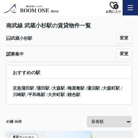
0
お気に入り
南武線 武蔵小杉駅の賃貸物件一覧
変更
武蔵小杉駅
変更
募集中
おすすめの駅
京急蒲田駅
/
蒲田駅
/
大森駅
/
梅屋敷駅
/
蓮沼駅
/
大森町駅
/
川崎駅
/
平和島駅
/
大井町駅
/
雑色駅
45
棟
46
件
賃貸マンション