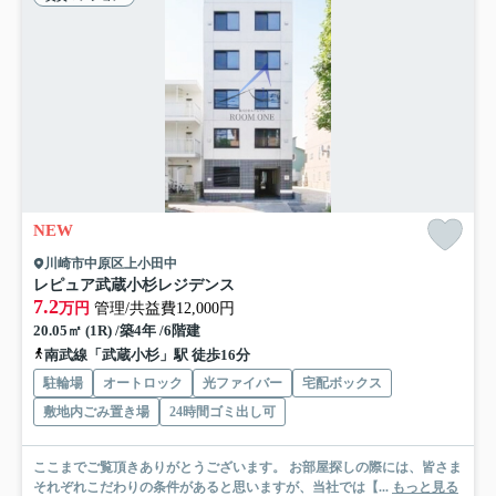
NEW
川崎市中原区上小田中
レピュア武蔵小杉レジデンス
7.2
万円
管理/共益費12,000円
20.05㎡ (1R) /築4年 /6階建
南武線「武蔵小杉」駅 徒歩16分
駐輪場
オートロック
光ファイバー
宅配ボックス
敷地内ごみ置き場
24時間ゴミ出し可
ここまでご覧頂きありがとうございます。 お部屋探しの際には、皆さま
それぞれこだわりの条件があると思いますが、当社では【...
もっと見る