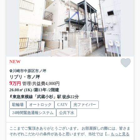
NEW
川崎市中原区市ノ坪
リブリ・市ノ坪
9
万円
管理/共益費4,000円
26.08㎡ (1K) /築13年 /2階建
東急東横線「武蔵小杉」駅 徒歩22分
駐輪場
オートロック
CATV
光ファイバー
24時間緊急通報システム
公共下水
ここまでご覧頂きありがとうございます。 お部屋探しの際には、皆さま
それぞれこだわりの条件があると思いますが、当社では【...
もっと見る