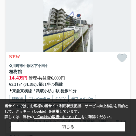
NEW
川崎市中原区下小田中
桂樹館
14.4
万円
管理/共益費6,000円
65.21㎡ (3LDK) /築31年 /5階建
東急東横線「武蔵小杉」駅 徒歩29分
駐輪場
エレベーター
CATV
光ファイバー
当サイトでは、お客様の当サイト利用状況把握、サービス向上検討を目的と
24時間ゴミ出し可
公共下水
して、クッキー（Cookie）を使用しています。
詳しくは、当社の
「Cookieの取扱いについて」
をご確認ください。
ここまでご覧頂きありがとうございます。 お部屋探しの際には、皆さま
閉じる
それぞれこだわりの条件があると思いますが、当社では【...
もっと見る