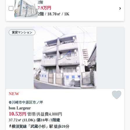
2階
7.9万円
2階 / 18.70㎡ / 1K
賃貸マンション
NEW
川崎市中原区市ノ坪
bon Largeur
10.5
万円
管理/共益費4,000円
37.72㎡ (1LDK) /築16年 /3階建
横須賀線「武蔵小杉」駅 徒歩20分