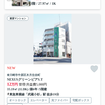
3階 / 27.97㎡ / 1K
賃貸マンション
NEW
川崎市中原区木月住吉町
NEXUSグリーンピアS.T
12
万円
管理/共益費5,000円
35.19㎡ (1LDK) /築6年 /5階建
東急東横線「武蔵小杉」駅 徒歩19分
オートロック
エレベーター
光ファイバー
宅配ボックス