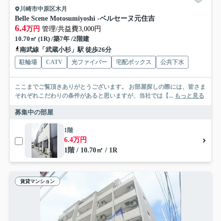
川崎市中原区木月
Belle Scene Motosumiyoshi -ベルセーヌ元住吉
6.4
万円
管理/共益費3,000円
10.70㎡ (1R) /築7年 /2階建
南武線「武蔵小杉」駅 徒歩26分
駐輪場
CATV
光ファイバー
宅配ボックス
公共下水
ここまでご覧頂きありがとうございます。 お部屋探しの際には、皆さま
それぞれこだわりの条件があると思いますが、当社では【...
もっと見る
募集中の部屋
1階
6.4万円
1階 / 10.70㎡ / 1R
賃貸マンション