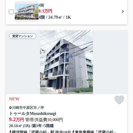
4階
8.3万円
4階 / 24.79㎡ / 1K
賃貸マンション
NEW
川崎市中原区市ノ坪
トゥールタMusashikosugi
9.2
万円
管理/共益費10,000円
20.16㎡ (1R) /築3年 /5階建
横須賀線「武蔵小杉」駅 徒歩10分
東急東横線「武蔵小杉」駅 徒歩13分