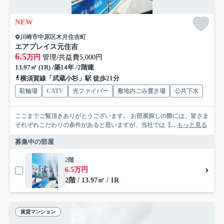
NEW
川崎市中原区木月住吉町
エアプレイス元住吉
6.5
万円
管理/共益費5,000円
13.97㎡ (1R) /築14年 /2階建
横須賀線「武蔵小杉」駅 徒歩21分
駐輪場
CATV
光ファイバー
敷地内ごみ置き場
公共下水
ここまでご覧頂きありがとうございます。 お部屋探しの際には、皆さま
それぞれこだわりの条件があると思いますが、当社では【...
もっと見る
募集中の部屋
2階
6.5万円
2階 / 13.97㎡ / 1R
賃貸マンション