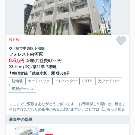
NEW
川崎市中原区下沼部
フォレスト向河原
8.6
万円
管理/共益費6,000円
22.11㎡ (1K) /築22年 /5階建
横須賀線「武蔵小杉」駅 徒歩8分
駐輪場
オートロック
エレベーター
CATV
光ファイバー
宅配ボックス
ここまでご覧頂きありがとうございます。 お部屋探しの際には、皆さま
それぞれこだわりの条件があると思いますが、当社では【...
もっと見る
募集中の部屋
2階