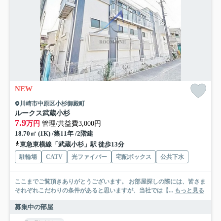
NEW
川崎市中原区小杉御殿町
ルークス武蔵小杉
7.9
万円
管理/共益費3,000円
18.70㎡ (1K) /築11年 /2階建
東急東横線「武蔵小杉」駅 徒歩13分
駐輪場
CATV
光ファイバー
宅配ボックス
公共下水
ここまでご覧頂きありがとうございます。 お部屋探しの際には、皆さま
それぞれこだわりの条件があると思いますが、当社では【...
もっと見る
募集中の部屋