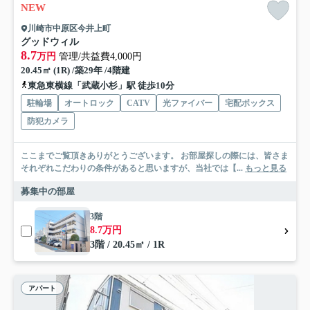
NEW
川崎市中原区今井上町
グッドウィル
8.7
万円
管理/共益費4,000円
20.45㎡ (1R) /築29年 /4階建
東急東横線「武蔵小杉」駅 徒歩10分
駐輪場
オートロック
CATV
光ファイバー
宅配ボックス
防犯カメラ
ここまでご覧頂きありがとうございます。 お部屋探しの際には、皆さま
それぞれこだわりの条件があると思いますが、当社では【...
もっと見る
募集中の部屋
3階
8.7万円
3階 / 20.45㎡ / 1R
アパート