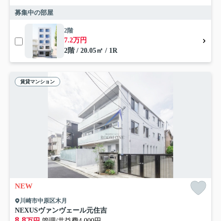
募集中の部屋
2階
7.2万円
2階 / 20.05㎡ / 1R
賃貸マンション
NEW
川崎市中原区木月
NEXUSヴァンヴェール元住吉
8.8
万円
管理/共益費4,000円