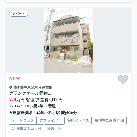
アパート
NEW
川崎市中原区木月住吉町
グランクオール元住吉
7.8
万円
管理/共益費3,000円
17.14㎡ (1K) /築7年 /3階建
東急東横線「武蔵小杉」駅 徒歩20分
オートロック
光ファイバー
宅配ボックス
敷地内ごみ置き場
24時間ゴミ出し可
公共下水