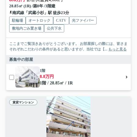
28.85㎡ (1R) /築8年 /3階建
南武線「武蔵小杉」駅 徒歩23分
駐輪場
オートロック
CATV
光ファイバー
敷地内ごみ置き場
公共下水
ここまでご覧頂きありがとうございます。 お部屋探しの際には、皆さま
それぞれこだわりの条件があると思いますが、当社では【...
もっと見る
募集中の部屋
1階
8.8万円
1階 / 28.85㎡ / 1R
賃貸マンション