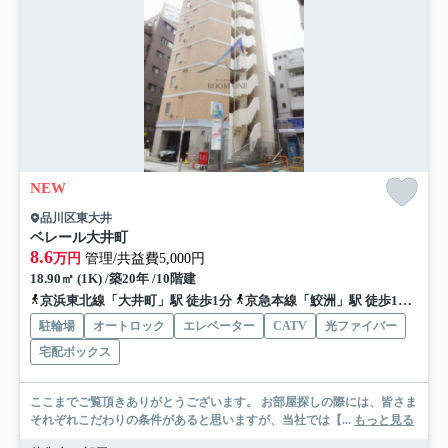
NEW
品川区東大井
ベレール大井町
8.6
万円
管理/共益費5,000円
18.90㎡ (1K) /築20年 /10階建
京浜東北線「大井町」駅 徒歩1分
京急本線「鮫洲」駅 徒歩11分
京
駐輪場
オートロック
エレベーター
CATV
光ファイバー
宅配ボックス
ここまでご覧頂きありがとうございます。 お部屋探しの際には、皆さま
それぞれこだわりの条件があると思いますが、当社では【...
もっと見る