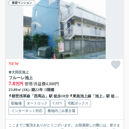
賃貸マンション
NEW
大田区池上
フルーレ池上
7.8
万円
管理/共益費4,000円
23.89㎡ (1K) /築22年 /3階建
都営浅草線「西馬込」駅 徒歩10分
東急池上線「池上」駅 徒歩13分
駐輪場
オートロック
CATV
宅配ボックス
インターネット対応
敷地内ごみ置き場
ここまでご覧頂きありがとうございます。 お部屋探しの際には、皆さま