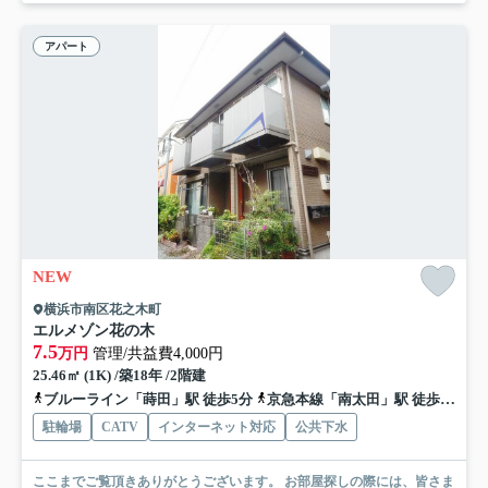
アパート
NEW
横浜市南区花之木町
エルメゾン花の木
7.5
万円
管理/共益費4,000円
25.46㎡ (1K) /築18年 /2階建
ブルーライン「蒔田」駅 徒歩5分
京急本線「南太田」駅 徒歩9分
駐輪場
CATV
インターネット対応
公共下水
ここまでご覧頂きありがとうございます。 お部屋探しの際には、皆さま