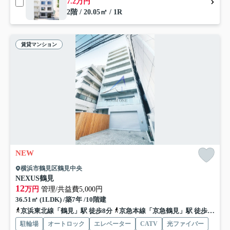
7.2万円
2階 / 20.05㎡ / 1R
賃貸マンション
NEW
横浜市鶴見区鶴見中央
NEXUS鶴見
12
万円
管理/共益費5,000円
36.51㎡ (1LDK) /築7年 /10階建
京浜東北線「鶴見」駅 徒歩8分
京急本線「京急鶴見」駅 徒歩3分
駐輪場
オートロック
エレベーター
CATV
光ファイバー