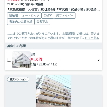
28.85㎡ (1R) /築8年 /3階建
東急東横線「元住吉」駅 徒歩8分
南武線「武蔵小杉」駅 徒歩23分
駐輪場
オートロック
CATV
光ファイバー
敷地内ごみ置き場
公共下水
ここまでご覧頂きありがとうございます。 お部屋探しの際には、皆さま
それぞれこだわりの条件があると思いますが、当社では【...
もっと見る
募集中の部屋
1階
8.8万円
1階 / 28.85㎡ / 1R
賃貸マンション