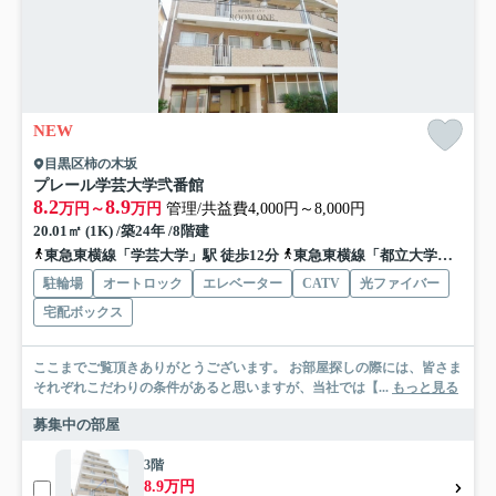
NEW
目黒区柿の木坂
プレール学芸大学弐番館
8.2
8.9
万円～
万円
管理/共益費4,000円～8,000円
20.01㎡ (1K) /築24年 /8階建
東急東横線「学芸大学」駅 徒歩12分
東急東横線「都立大学」駅 徒歩18分
駐輪場
オートロック
エレベーター
CATV
光ファイバー
宅配ボックス
ここまでご覧頂きありがとうございます。 お部屋探しの際には、皆さま
それぞれこだわりの条件があると思いますが、当社では【...
もっと見る
募集中の部屋
3階
8.9万円