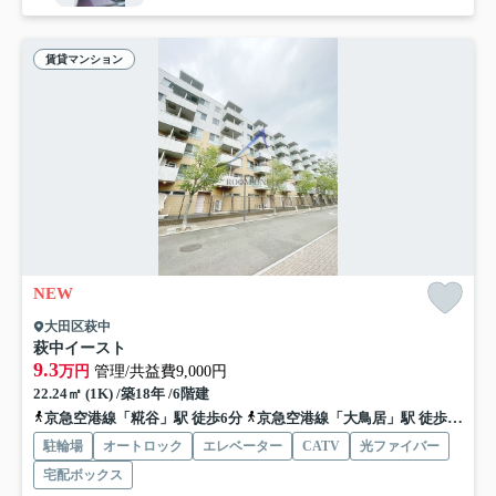
賃貸マンション
NEW
大田区萩中
萩中イースト
9.3
万円
管理/共益費9,000円
22.24㎡ (1K) /築18年 /6階建
京急空港線「糀谷」駅 徒歩6分
京急空港線「大鳥居」駅 徒歩15分
駐輪場
オートロック
エレベーター
CATV
光ファイバー
宅配ボックス