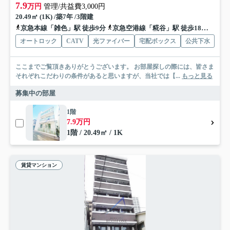
7.9
万円
管理/共益費3,000円
20.49㎡ (1K) /築7年 /3階建
京急本線「雑色」駅 徒歩9分
京急空港線「糀谷」駅 徒歩18分
京浜
オートロック
CATV
光ファイバー
宅配ボックス
公共下水
ここまでご覧頂きありがとうございます。 お部屋探しの際には、皆さま
それぞれこだわりの条件があると思いますが、当社では【...
もっと見る
募集中の部屋
1階
7.9万円
1階 / 20.49㎡ / 1K
賃貸マンション