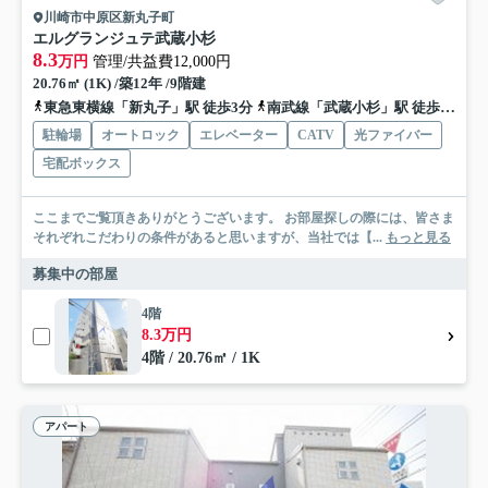
川崎市中原区新丸子町
エルグランジュテ武蔵小杉
8.3
万円
管理/共益費12,000円
20.76㎡ (1K) /築12年 /9階建
東急東横線「新丸子」駅 徒歩3分
南武線「武蔵小杉」駅 徒歩7分
駐輪場
オートロック
エレベーター
CATV
光ファイバー
宅配ボックス
ここまでご覧頂きありがとうございます。 お部屋探しの際には、皆さま
それぞれこだわりの条件があると思いますが、当社では【...
もっと見る
募集中の部屋
4階
8.3万円
4階 / 20.76㎡ / 1K
アパート