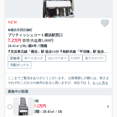
NEW
横浜市西区楠町
ブリティッシュコート横浜駅西口
7.2
万円
管理/共益費5,000円
20.41㎡ (1R) /築8年 /7階建
京浜東北線「横浜」駅 徒歩14分
相鉄本線「平沼橋」駅 徒歩15分
駐輪場
オートロック
エレベーター
CATV
光ファイバー
宅配ボックス
ここまでご覧頂きありがとうございます。 お部屋探しの際には、皆さま
それぞれこだわりの条件があると思いますが、当社では【...
もっと見る
募集中の部屋
3階
7.2万円
3階 / 20.41㎡ / 1R