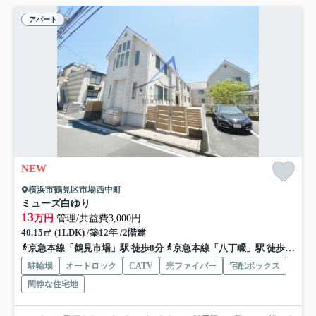
アパート
NEW
横浜市鶴見区市場西中町
ミューズ白ゆり
13
万円
管理/共益費3,000円
40.15㎡ (1LDK) /築12年 /2階建
京急本線「鶴見市場」駅 徒歩8分
京急本線「八丁畷」駅 徒歩14分
駐輪場
オートロック
CATV
光ファイバー
宅配ボックス
閑静な住宅地