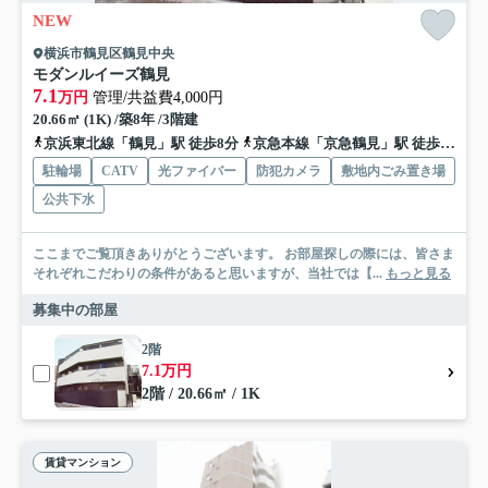
NEW
横浜市鶴見区鶴見中央
モダンルイーズ鶴見
7.1
万円
管理/共益費4,000円
20.66㎡ (1K) /築8年 /3階建
京浜東北線「鶴見」駅 徒歩8分
京急本線「京急鶴見」駅 徒歩6分
駐輪場
CATV
光ファイバー
防犯カメラ
敷地内ごみ置き場
公共下水
ここまでご覧頂きありがとうございます。 お部屋探しの際には、皆さま
それぞれこだわりの条件があると思いますが、当社では【...
もっと見る
募集中の部屋
2階
7.1万円
2階 / 20.66㎡ / 1K
賃貸マンション