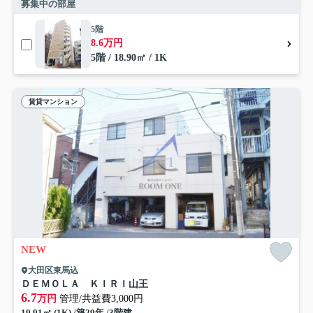
募集中の部屋
5階
8.6万円
5階 / 18.90㎡ / 1K
賃貸マンション
NEW
大田区東馬込
ＤＥＭＯＬＡ ＫＩＲＩ山王
6.7
万円
管理/共益費3,000円
19.91㎡ (1K) /築29年 /3階建