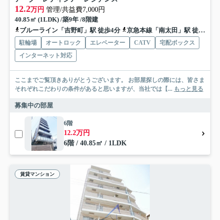
12.2
万円
管理/共益費7,000円
40.85㎡ (1LDK) /築9年 /8階建
ブルーライン「吉野町」駅 徒歩4分
京急本線「南太田」駅 徒歩7分
駐輪場
オートロック
エレベーター
CATV
宅配ボックス
インターネット対応
ここまでご覧頂きありがとうございます。 お部屋探しの際には、皆さま
それぞれこだわりの条件があると思いますが、当社では【...
もっと見る
募集中の部屋
6階
12.2万円
6階 / 40.85㎡ / 1LDK
賃貸マンション