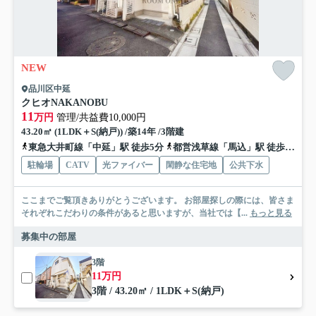
NEW
品川区中延
クヒオNAKANOBU
11
万円
管理/共益費10,000円
43.20㎡ (1LDK＋S(納戸)) /築14年 /3階建
東急大井町線「中延」駅 徒歩5分
都営浅草線「馬込」駅 徒歩12分
駐輪場
CATV
光ファイバー
閑静な住宅地
公共下水
ここまでご覧頂きありがとうございます。 お部屋探しの際には、皆さま
それぞれこだわりの条件があると思いますが、当社では【...
もっと見る
募集中の部屋
3階
11万円
3階 / 43.20㎡ / 1LDK＋S(納戸)