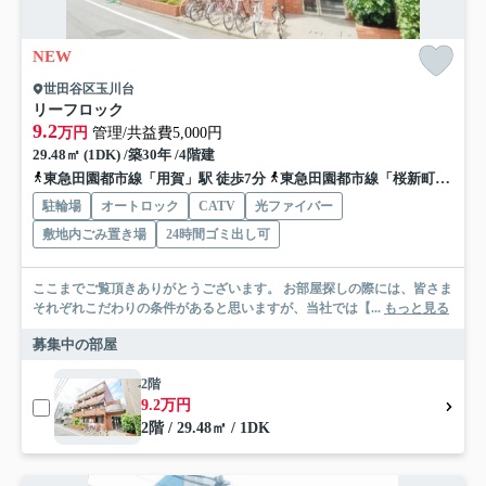
NEW
世田谷区玉川台
リーフロック
9.2
万円
管理/共益費5,000円
29.48㎡ (1DK) /築30年 /4階建
東急田園都市線「用賀」駅 徒歩7分
東急田園都市線「桜新町」駅 徒歩20分
駐輪場
オートロック
CATV
光ファイバー
敷地内ごみ置き場
24時間ゴミ出し可
ここまでご覧頂きありがとうございます。 お部屋探しの際には、皆さま
それぞれこだわりの条件があると思いますが、当社では【...
もっと見る
募集中の部屋
2階
9.2万円
2階 / 29.48㎡ / 1DK