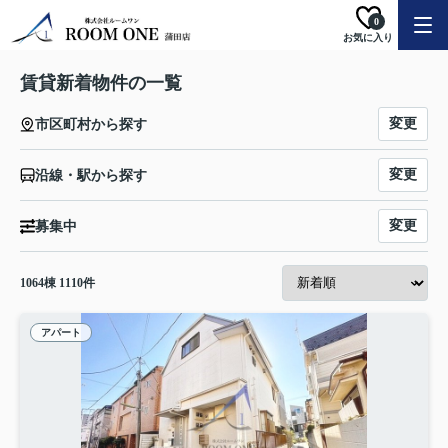
0
お気に入り
賃貸新着物件の一覧
変更
市区町村から探す
変更
沿線・駅から探す
変更
募集中
1064
棟
1110
件
アパート