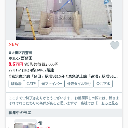
NEW
大田区西蒲田
ホルン西蒲田
8.6
万円
管理/共益費2,000円
29.81㎡ (1K) /築16年 /2階建
京浜東北線「蒲田」駅 徒歩15分
東急池上線「蓮沼」駅 徒歩3分
東
駐輪場
CATV
光ファイバー
外観タイル張り
公共下水
ここまでご覧頂きありがとうございます。 お部屋探しの際には、皆さま
それぞれこだわりの条件があると思いますが、当社では【...
もっと見る
募集中の部屋
2階