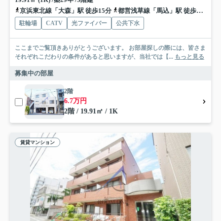
京浜東北線「大森」駅 徒歩15分
都営浅草線「馬込」駅 徒歩8分
横
駐輪場
CATV
光ファイバー
公共下水
ここまでご覧頂きありがとうございます。 お部屋探しの際には、皆さま
それぞれこだわりの条件があると思いますが、当社では【...
もっと見る
募集中の部屋
2階
6.7万円
2階 / 19.91㎡ / 1K
賃貸マンション