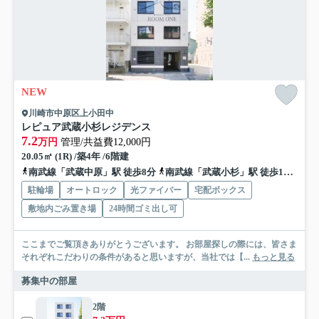
NEW
川崎市中原区上小田中
レピュア武蔵小杉レジデンス
7.2
万円
管理/共益費12,000円
20.05㎡ (1R) /築4年 /6階建
南武線「武蔵中原」駅 徒歩8分
南武線「武蔵小杉」駅 徒歩16分
東
駐輪場
オートロック
光ファイバー
宅配ボックス
敷地内ごみ置き場
24時間ゴミ出し可
ここまでご覧頂きありがとうございます。 お部屋探しの際には、皆さま
それぞれこだわりの条件があると思いますが、当社では【...
もっと見る
募集中の部屋
2階