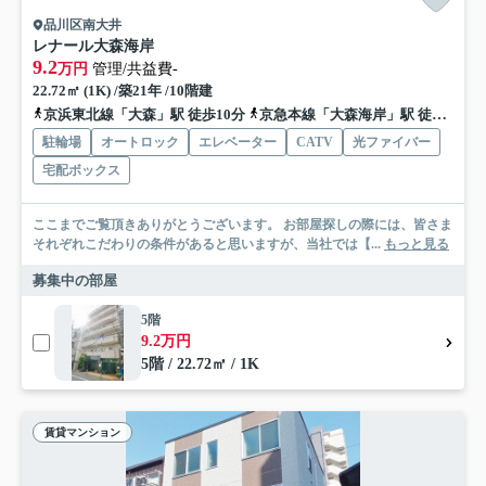
品川区南大井
レナール大森海岸
9.2
万円
管理/共益費-
22.72㎡ (1K) /築21年 /10階建
京浜東北線「大森」駅 徒歩10分
京急本線「大森海岸」駅 徒歩2分
駐輪場
オートロック
エレベーター
CATV
光ファイバー
宅配ボックス
ここまでご覧頂きありがとうございます。 お部屋探しの際には、皆さま
それぞれこだわりの条件があると思いますが、当社では【...
もっと見る
募集中の部屋
5階
9.2万円
5階 / 22.72㎡ / 1K
賃貸マンション