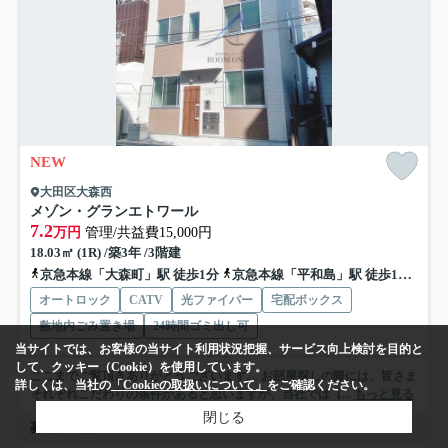
NEW
大田区大森西
メゾン・グランエトワール
7.2
万円
管理/共益費15,000円
18.03㎡ (1R) /築3年 /3階建
京急本線「大森町」駅 徒歩1分
京急本線「平和島」駅 徒歩11分
京
オートロック
CATV
光ファイバー
宅配ボックス
敷地内ごみ置き場
24時間ゴミ出し可
当サイトでは、お客様の当サイト利用状況把握、サービス向上検討を目的と
して、クッキー（Cookie）を使用しています。
ここまでご覧頂きありがとうございます。 お部屋探しの際には、皆さま
詳しくは、当社の
「Cookieの取扱いについて」
をご確認ください。
それぞれこだわりの条件があると思いますが、当社では【...
もっと見る
閉じる
募集中の部屋