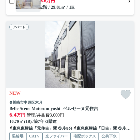
8.6万円
2階 / 29.81㎡ / 1K
アパート
NEW
川崎市中原区木月
Belle Scene Motosumiyoshi -ベルセーヌ元住吉
6.4
万円
管理/共益費3,000円
10.70㎡ (1R) /築7年 /2階建
東急東横線「元住吉」駅 徒歩8分
東急東横線「日吉」駅 徒歩14分
駐輪場
CATV
光ファイバー
宅配ボックス
公共下水