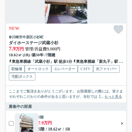
NEW
川崎市中原区小杉町
ダイホーステージ武蔵小杉
7.9
万円
管理/共益費9,000円
18.62㎡ (1R) /築30年 /7階建
東急東横線「武蔵小杉」駅 徒歩3分
東急東横線「新丸子」駅 徒歩5分
駐輪場
オートロック
エレベーター
CATV
光ファイバー
宅配ボックス
ここまでご覧頂きありがとうございます。 お部屋探しの際には、皆さま
それぞれこだわりの条件があると思いますが、当社では【...
もっと見る
募集中の部屋
5階
7.9万円
5階 / 18.62㎡ / 1R