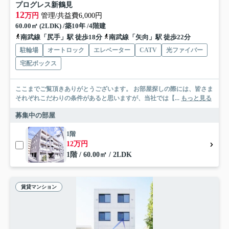
プログレス新鶴見
12
万円
管理/共益費6,000円
60.00㎡ (2LDK) /築10年 /4階建
南武線「尻手」駅 徒歩18分
南武線「矢向」駅 徒歩22分
駐輪場
オートロック
エレベーター
CATV
光ファイバー
宅配ボックス
ここまでご覧頂きありがとうございます。 お部屋探しの際には、皆さま
それぞれこだわりの条件があると思いますが、当社では【...
もっと見る
募集中の部屋
1階
12万円
1階 / 60.00㎡ / 2LDK
賃貸マンション